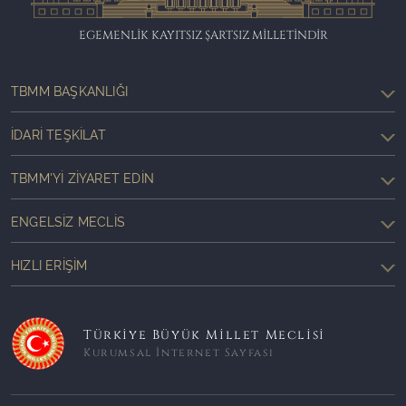
EGEMENLİK KAYITSIZ ŞARTSIZ MİLLETİNDİR
TBMM BAŞKANLIĞI
İDARI TEŞKILAT
TBMM'YI ZIYARET EDIN
ENGELSIZ MECLIS
HIZLI ERIŞIM
Türkiye Büyük Millet Meclisi
Kurumsal İnternet Sayfası