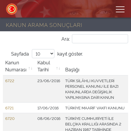
KANUN ARAMA SONUÇLARI
Ara:
Sayfada
kayıt göster.
Kanun
Kabul
Numarası
Tarihi
Başlığı
6722
23/06/2016
TÜRK SİLÂHLI KUVVETLERİ
PERSONEL KANUNU İLE BAZI
KANUNLARDA DEĞİŞİKLİK
YAPILMASINA DAİR KANUN
6721
17/06/2016
TÜRKİYE MAARİF VAKFI KANUNU
6720
08/06/2016
TÜRKİYE CUMHURİYETİ İLE
BELÇİKA KRALLIĞI ARASINDA 2
HAZİRAN 1987 TARİHİNDE