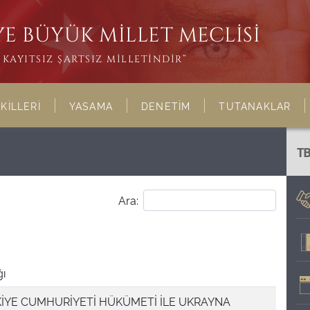
E BÜYÜK MİLLET MECLİSİ
KAYITSIZ ŞARTSIZ MİLLETİNDİR”
KİLLERİ
YASAMA
DENETİM
TUTANAKLAR
T
Ara:
ğı
İYE CUMHURİYETİ HÜKÜMETİ İLE UKRAYNA