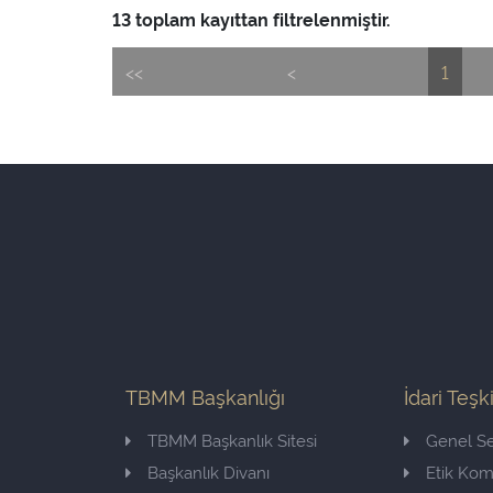
13 toplam kayıttan filtrelenmiştir.
<<
<
1
TBMM Başkanlığı
İdari Teşk
TBMM Başkanlık Sitesi
Genel Se
Başkanlık Divanı
Etik Ko