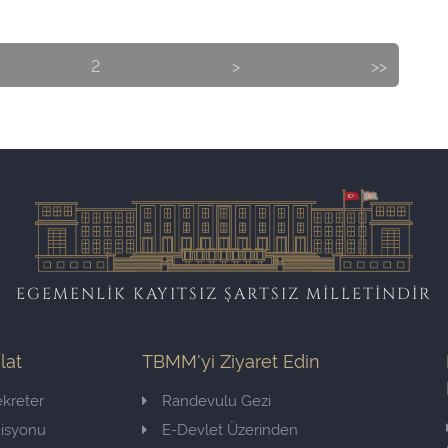
2
>
>>
EGEMENLİK KAYITSIZ ŞARTSIZ MİLLETİNDİR
ilat
TBMM'yi Ziyaret Edin
kreter
Randevulu Gezi
misyonu
E-Devlet Üzerinden