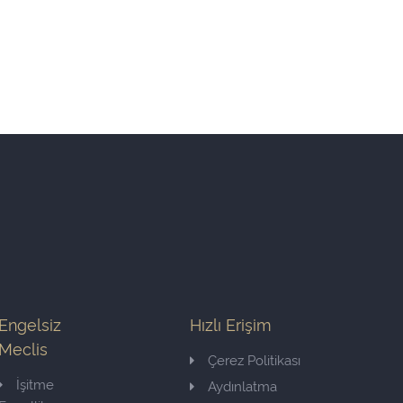
Engelsiz
Hızlı Erişim
Meclis
Çerez Politikası
İşitme
Aydınlatma