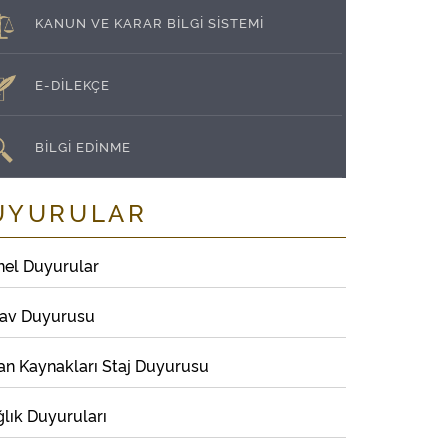
KANUN VE KARAR BİLGİ SİSTEMİ
E-DİLEKÇE
BİLGİ EDİNME
UYURULAR
nel Duyurular
nav Duyurusu
an Kaynakları Staj Duyurusu
lık Duyuruları