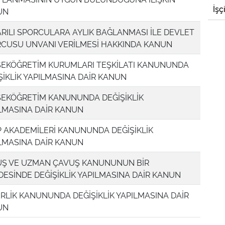
İşç
UN
RILI SPORCULARA AYLIK BAĞLANMASI İLE DEVLET
CUSU UNVANI VERİLMESİ HAKKINDA KANUN
EKÖĞRETİM KURUMLARI TEŞKİLATI KANUNUNDA
ŞİKLİK YAPILMASINA DAİR KANUN
EKÖĞRETİM KANUNUNDA DEĞİŞİKLİK
LMASINA DAİR KANUN
 AKADEMİLERİ KANUNUNDA DEĞİŞİKLİK
LMASINA DAİR KANUN
Ş VE UZMAN ÇAVUŞ KANUNUNUN BİR
ESİNDE DEĞİŞİKLİK YAPILMASINA DAİR KANUN
RLİK KANUNUNDA DEĞİŞİKLİK YAPILMASINA DAİR
UN