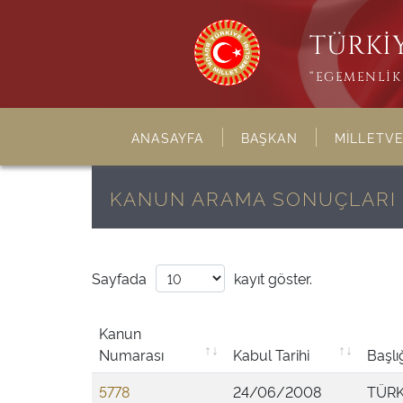
TÜRKİY
“EGEMENLİK 
ANASAYFA
BAŞKAN
MİLLETVE
KANUN ARAMA SONUÇLARI
Sayfada
kayıt göster.
Kanun
Numarası
Kabul Tarihi
Başlı
5778
24/06/2008
TÜRK