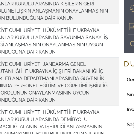
NLAR KURULU ARASINDA KİŞİLERİN GERİ
LÜNE İLİŞKİN ANLAŞMANIN ONAYLANMASININ
UN BULUNDUĞUNA DAİR KANUN
İYE CUMHURİYETİ HÜKÜMETİ İLE UKRAYNA
NLAR KURULU ARASINDA SAVUNMA SANAYİ İŞ
İĞİ ANLAŞMASININ ONAYLANMASININ UYGUN
UNDUĞUNA DAİR KANUN
D
İYE CUMHURİYETİ JANDARMA GENEL
TANLIĞI İLE UKRAYNA İÇİŞLERİ BAKANLIĞI İÇ
İKLER ANA DEPARTMANI ARASINDA GÜVENLİK
Ge
INDA PERSONEL EĞİTİMİ VE ÖĞRETİMİ İŞBİRLİĞİ
TOKOLÜNÜN ONAYLANMASININ UYGUN
Sı
UNDUĞUNA DAİR KANUN
İns
İYE CUMHURİYETİ HÜKÜMETİ İLE UKRAYNA
NLAR KURULU ARASINDA DEMİRYOLU
Sağ
MACILIĞI ALANINDA İŞBİRLİĞİ ANLAŞMASININ
LANMASININ UYGUN BULUNDUĞUNA İLİŞKİN