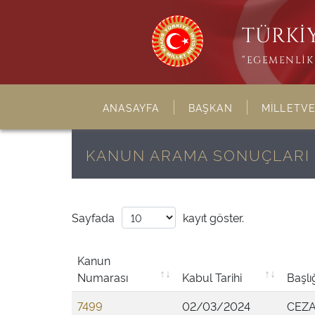
TÜRKİY
“EGEMENLİK 
ANASAYFA
BAŞKAN
MİLLETVE
KANUN ARAMA SONUÇLARI
Sayfada
kayıt göster.
Kanun
Numarası
Kabul Tarihi
Başlı
7499
02/03/2024
CEZA