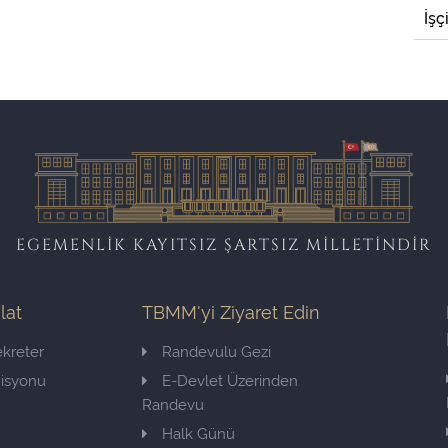
İşç
EGEMENLİK KAYITSIZ ŞARTSIZ MİLLETİNDİR
ilat
TBMM'yi Ziyaret Edin
kreter
Randevulu Gezi
misyonu
E-Devlet Üzerinden
Randevu
Halk Günü