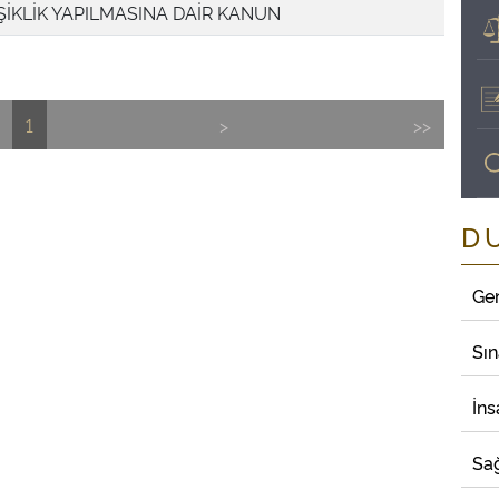
ŞİKLİK YAPILMASINA DAİR KANUN
1
>
>>
D
Ge
Sı
İns
Sağ