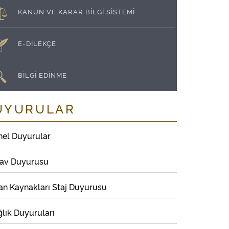
KANUN VE KARAR BİLGİ SİSTEMİ
E-DİLEKÇE
BİLGİ EDİNME
UYURULAR
nel Duyurular
nav Duyurusu
an Kaynakları Staj Duyurusu
lık Duyuruları