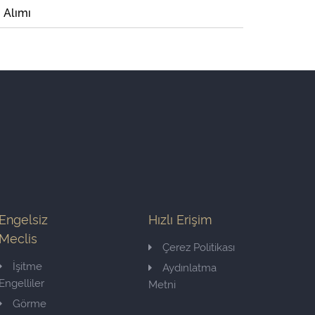
i Alımı
Engelsiz
Hızlı Erişim
Meclis
Çerez Politikası
İşitme
Aydınlatma
Engelliler
Metni
Görme