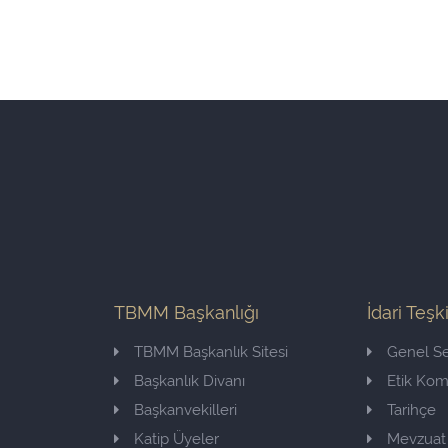
TBMM Başkanlığı
İdari Teşk
TBMM Başkanlık Sitesi
Genel Se
Başkanlık Divanı
Etik Ko
Başkanvekilleri
Tarihçe
Katip Üyeler
Mevzuat