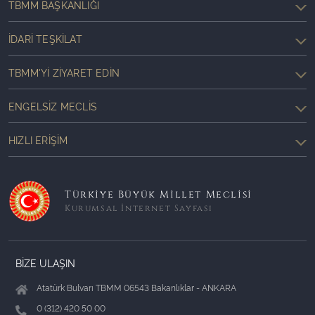
TBMM BAŞKANLIĞI
İDARI TEŞKILAT
TBMM'YI ZIYARET EDIN
ENGELSIZ MECLIS
HIZLI ERIŞIM
Türkiye Büyük Millet Meclisi
Kurumsal İnternet Sayfası
BİZE ULAŞIN
Atatürk Bulvarı TBMM 06543 Bakanlıklar - ANKARA
0 (312) 420 50 00