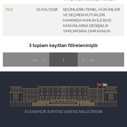
7102
13/03/2018
SEÇİMLERİN TEMEL HÜKÜMLERİ
VE SEÇMEN KÜTÜKLERİ
HAKKINDA KANUN İLE BAZI
KANUNLARDA DEĞİŞİKLİK
YAPILMASINA DAİR KANUN
3 toplam kayıttan filtrelenmiştir.
<<
<
1
>
>>
EGEMENLİK KAYITSIZ ŞARTSIZ MİLLETİNDİR