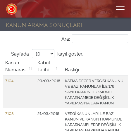
KANUN ARAMA SONUÇLARI
Ara:
Sayfada
kayıt göster.
Kanun
Kabul
Numarası
Tarihi
Başlığı
7104
29/03/2018
KATMA DEĞER VERGİSİ KANUNU
VE BAZI KANUNLAR İLE 178
SAYILI KANUN HÜKMÜNDE
KARARNAMEDE DEĞİŞİKLİK
YAPILMASINA DAİR KANUN
7103
21/03/2018
VERGİ KANUNLARI İLE BAZI
KANUN VE KANUN HÜKMÜNDE
KARARNAMELERDE DEĞİŞİKLİK
YAPILMASI HAKKINDA KANUN