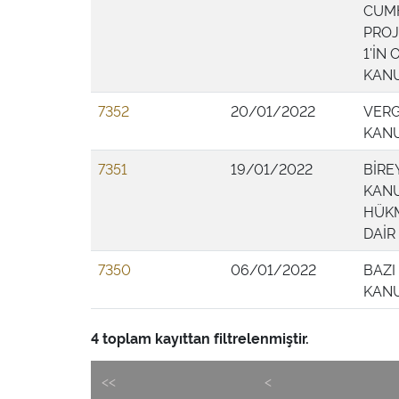
CUMH
PROJ
1'İN
KAN
7352
20/01/2022
VERG
KANU
7351
19/01/2022
BİRE
KANU
HÜKM
DAİR
7350
06/01/2022
BAZI
KAN
4 toplam kayıttan filtrelenmiştir.
<<
<