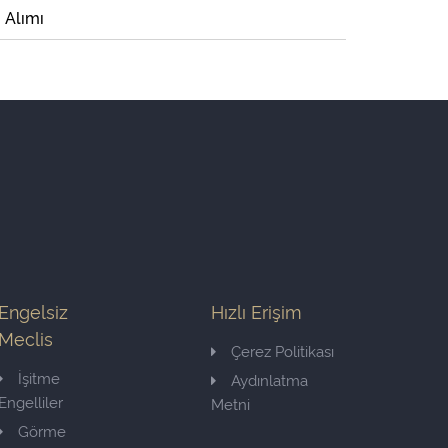
i Alımı
Engelsiz
Hızlı Erişim
Meclis
Çerez Politikası
İşitme
Aydınlatma
Engelliler
Metni
Görme