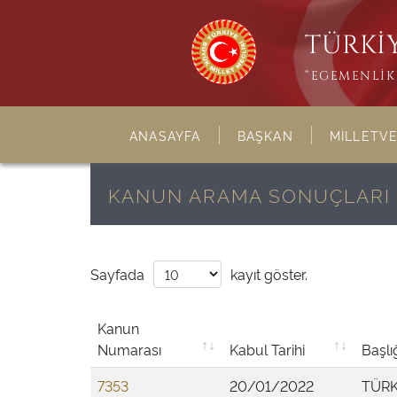
TÜRKİY
“EGEMENLİK 
ANASAYFA
BAŞKAN
MİLLETVE
KANUN ARAMA SONUÇLARI
Sayfada
kayıt göster.
Kanun
Numarası
Kabul Tarihi
Başlı
7353
20/01/2022
TÜRK