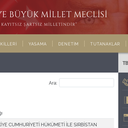
E BÜYÜK MİLLET MECLİSİ
KAYITSIZ ŞARTSIZ MİLLETİNDİR”
KİLLERİ
YASAMA
DENETİM
TUTANAKLAR
T
Ara:
ğı
İYE CUMHURİYETİ HÜKÜMETİ İLE SIRBİSTAN