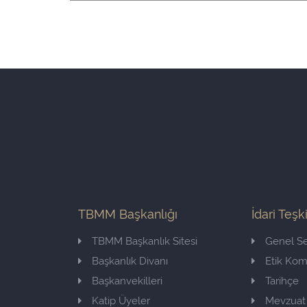
TBMM Başkanlığı
İdari Teşk
TBMM Başkanlık Sitesi
Genel Se
Başkanlık Divanı
Etik Ko
Başkanvekilleri
Tarihçe
Katip Üyeler
Mevzuat