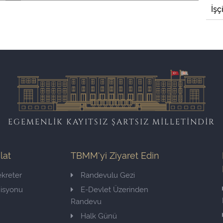
İşç
EGEMENLİK KAYITSIZ ŞARTSIZ MİLLETİNDİR
ilat
TBMM'yi Ziyaret Edin
kreter
Randevulu Gezi
misyonu
E-Devlet Üzerinden
Randevu
Halk Günü