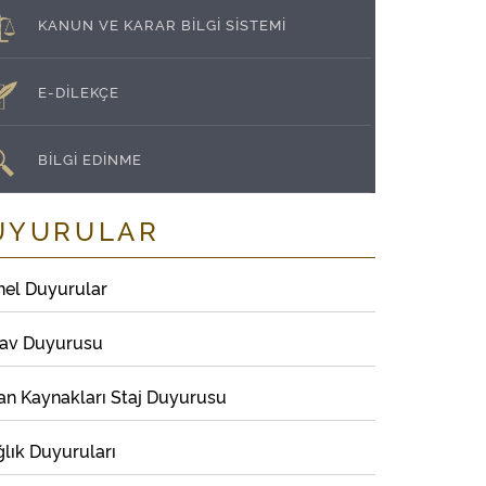
KANUN VE KARAR BİLGİ SİSTEMİ
E-DİLEKÇE
BİLGİ EDİNME
UYURULAR
nel Duyurular
nav Duyurusu
an Kaynakları Staj Duyurusu
lık Duyuruları