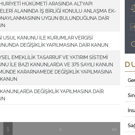
URİYETİ HÜKÜMETİ ARASINDA ALTYAPI
ELERİ ALANINDA İŞ BİRLİĞİ KONULU ANLAŞMA EK-
 ONAYLANMASININ UYGUN BULUNDUĞUNA DAİR
UN
İ USUL KANUNU İLE KURUMLAR VERGİSİ
NUNDA DEĞİŞİKLİK YAPILMASINA DAİR KANUN
YSEL EMEKLİLİK TASARRUF VE YATIRIM SİSTEMİ
D
NU İLE BAZI KANUNLARDA VE 375 SAYILI KANUN
ÜNDE KARARNAMEDE DEĞİŞİKLİK YAPILMASINA
 KANUN
Ge
 KANUNLARDA DEĞİŞİKLİK YAPILMASINA DAİR
Sı
UN
İns
Sağ
1
>
>>