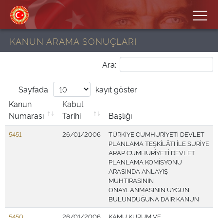
KANUN ARAMA SONUÇLARI
Ara:
Sayfada
kayıt göster.
Kanun
Kabul
Numarası
Tarihi
Başlığı
5451
26/01/2006
TÜRKİYE CUMHURİYETİ DEVLET
PLANLAMA TEŞKİLÂTI İLE SURİYE
ARAP CUMHURİYETİ DEVLET
PLANLAMA KOMİSYONU
ARASINDA ANLAYIŞ
MUHTIRASININ
ONAYLANMASININ UYGUN
BULUNDUĞUNA DAİR KANUN
5450
26/01/2006
KAMU KURUM VE