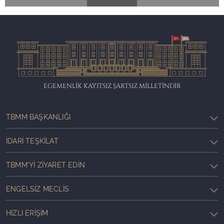
EGEMENLİK KAYITSIZ ŞARTSIZ MİLLETİNDİR
TBMM BAŞKANLIĞI
İDARI TEŞKILAT
TBMM'YI ZIYARET EDIN
ENGELSIZ MECLIS
HIZLI ERIŞIM