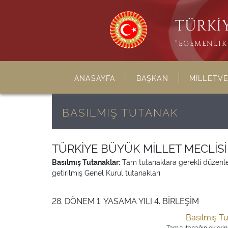
TÜRKİY
“EGEMENLİK 
ANASAYFA
BAŞKAN
MİLLETVE
BASILMIŞ TUTANAK
TÜRKİYE BÜYÜK MİLLET MECLİS
Basılmış Tutanaklar:
Tam tutanaklara gerekli düzenleme
getirilmiş Genel Kurul tutanakları
28. DÖNEM 1. YASAMA YILI 4. BİRLEŞİM
Basılmış T
Tam tutanağın eklerine