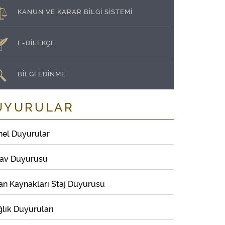
KANUN VE KARAR BİLGİ SİSTEMİ
E-DİLEKÇE
BİLGİ EDİNME
UYURULAR
nel Duyurular
nav Duyurusu
an Kaynakları Staj Duyurusu
lık Duyuruları