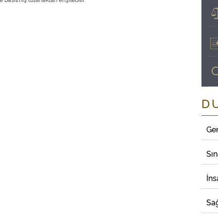
D
Ge
Sı
İns
Sağ