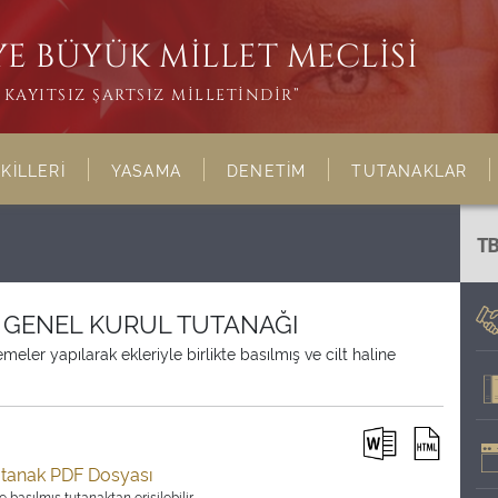
E BÜYÜK MİLLET MECLİSİ
KAYITSIZ ŞARTSIZ MİLLETİNDİR”
KİLLERİ
YASAMA
DENETİM
TUTANAKLAR
T
İ GENEL KURUL TUTANAĞI
ler yapılarak ekleriyle birlikte basılmış ve cilt haline
utanak PDF Dosyası
 basılmış tutanaktan erişilebilir.