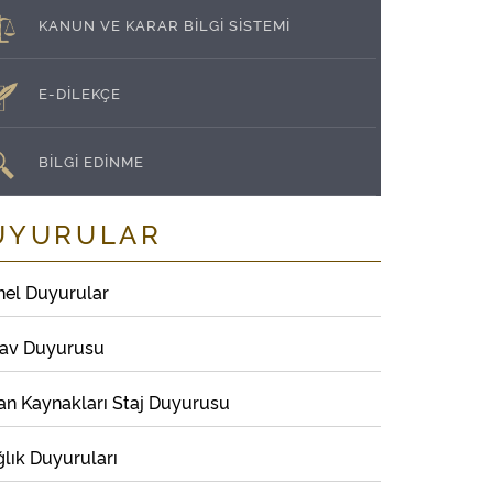
KANUN VE KARAR BİLGİ SİSTEMİ
E-DİLEKÇE
BİLGİ EDİNME
UYURULAR
nel Duyurular
nav Duyurusu
an Kaynakları Staj Duyurusu
lık Duyuruları