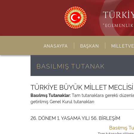
TÜRKİY
“EGEMENLİK 
ANASAYFA
BAŞKAN
MİLLETVE
BASILMIŞ TUTANAK
TÜRKİYE BÜYÜK MİLLET MECLİS
Basılmış Tutanaklar:
Tam tutanaklara gerekli düzenleme
getirilmiş Genel Kurul tutanakları
26. DÖNEM 1. YASAMA YILI 56. BİRLEŞİM
Basılmış T
Tam tutanağın eklerine