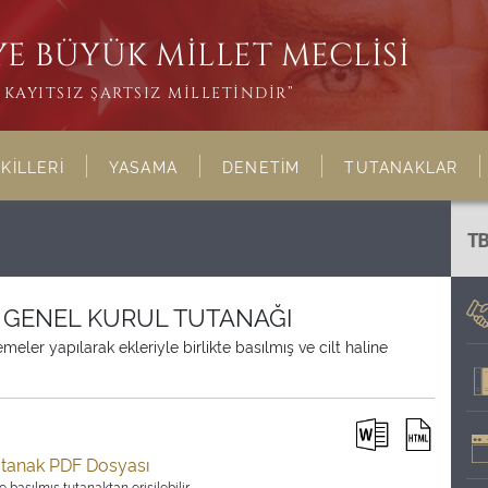
E BÜYÜK MİLLET MECLİSİ
KAYITSIZ ŞARTSIZ MİLLETİNDİR”
KİLLERİ
YASAMA
DENETİM
TUTANAKLAR
T
İ GENEL KURUL TUTANAĞI
ler yapılarak ekleriyle birlikte basılmış ve cilt haline
utanak PDF Dosyası
 basılmış tutanaktan erişilebilir.