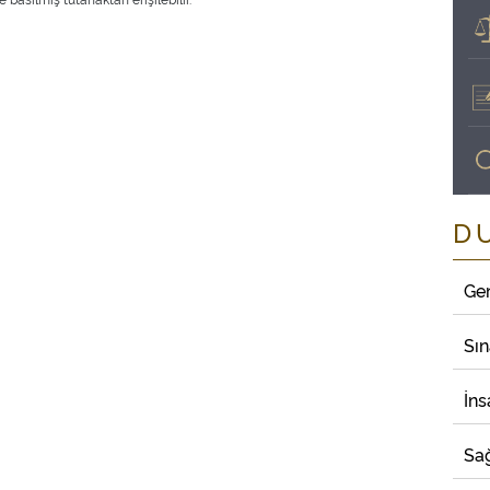
D
Ge
Sı
İns
Sağ