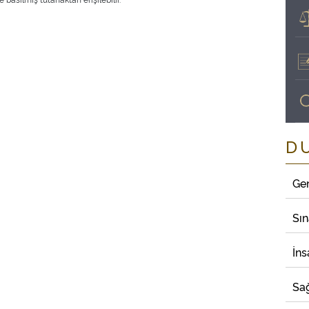
D
Ge
Sı
İns
Sağ