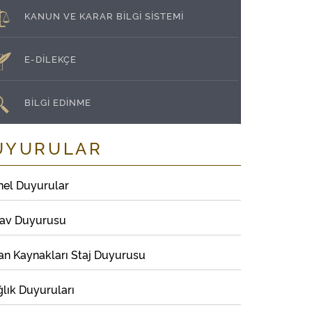
KANUN VE KARAR BİLGİ SİSTEMİ
E-DİLEKÇE
BİLGİ EDİNME
UYURULAR
nel Duyurular
nav Duyurusu
an Kaynakları Staj Duyurusu
lık Duyuruları