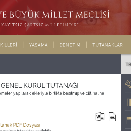
E BÜYÜK MİLLET MECLİSİ
KAYITSIZ ŞARTSIZ MİLLETİNDİR”
KİLLERİ
YASAMA
DENETİM
TUTANAKLAR
T
İ GENEL KURUL TUTANAĞI
ler yapılarak ekleriyle birlikte basılmış ve cilt haline
utanak PDF Dosyası
 basılmış tutanaktan erişilebilir.