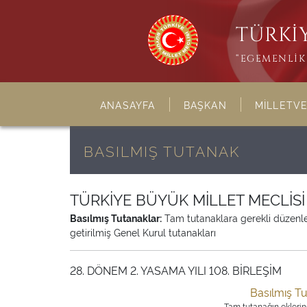
TÜRKİY
“EGEMENLİK 
ANASAYFA
BAŞKAN
MİLLETVE
BASILMIŞ TUTANAK
TÜRKİYE BÜYÜK MİLLET MECLİS
Basılmış Tutanaklar:
Tam tutanaklara gerekli düzenleme
getirilmiş Genel Kurul tutanakları
28. DÖNEM 2. YASAMA YILI 108. BİRLEŞİM
Basılmış T
Tam tutanağın eklerine