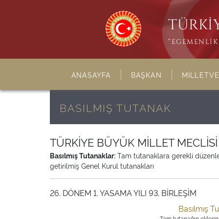
TÜRKİY
“EGEMENLİK 
ANASAYFA
BAŞKAN
MİLLETVE
BASILMIŞ TUTANAK
TÜRKİYE BÜYÜK MİLLET MECLİS
Basılmış Tutanaklar:
Tam tutanaklara gerekli düzenleme
getirilmiş Genel Kurul tutanakları
26. DÖNEM 1. YASAMA YILI 93. BİRLEŞİM
Basılmış T
Tam tutanağın eklerine