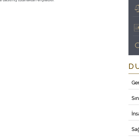
D
Ge
Sı
İns
Sağ