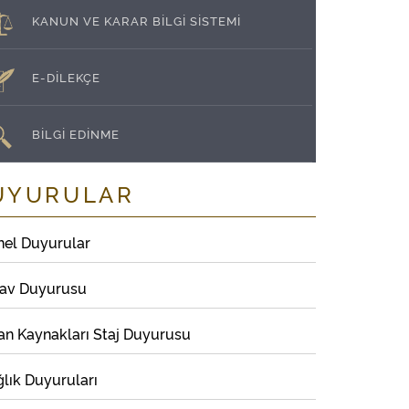
KANUN VE KARAR BİLGİ SİSTEMİ
E-DİLEKÇE
BİLGİ EDİNME
UYURULAR
nel Duyurular
nav Duyurusu
an Kaynakları Staj Duyurusu
lık Duyuruları