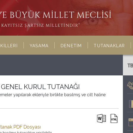
E BÜYÜK MİLLET MECLİSİ
KAYITSIZ ŞARTSIZ MİLLETİNDİR”
KİLLERİ
YASAMA
DENETİM
TUTANAKLAR
T
İ GENEL KURUL TUTANAĞI
ler yapılarak ekleriyle birlikte basılmış ve cilt haline
utanak PDF Dosyası
 basılmış tutanaktan erişilebilir.