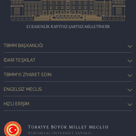
EGEMENLİK KAYITSIZ ŞARTSIZ MİLLETİNDİR
TBMM BAŞKANLIĞI
İDARI TEŞKILAT
TBMM'YI ZIYARET EDIN
ENGELSIZ MECLIS
HIZLI ERIŞIM
Türkiye Büyük Millet Meclisi
Kurumsal İnternet Sayfası