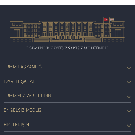
EGEMENLİK KAYITSIZ ŞARTSIZ MİLLETİNDİR
TBMM BAŞKANLIĞI
İDARI TEŞKILAT
TBMM'YI ZIYARET EDIN
ENGELSIZ MECLIS
HIZLI ERIŞIM