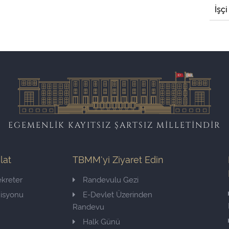
İşçi
EGEMENLİK KAYITSIZ ŞARTSIZ MİLLETİNDİR
ilat
TBMM'yi Ziyaret Edin
kreter
Randevulu Gezi
misyonu
E-Devlet Üzerinden
Randevu
Halk Günü