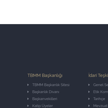
TBMM Başkanlığı
İdari Teşk
TBMM Başkanlık Sitesi
Genel Se
Başkanlık Divanı
Etik Ko
Başkanvekilleri
Tarihçe
Katip Üyeler
Mevzuat