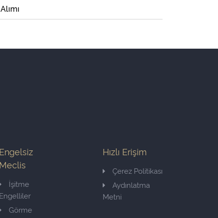
 Alımı
Engelsiz
Hızlı Erişim
Meclis
Çerez Politikası
İşitme
Aydınlatma
Engelliler
Metni
Görme