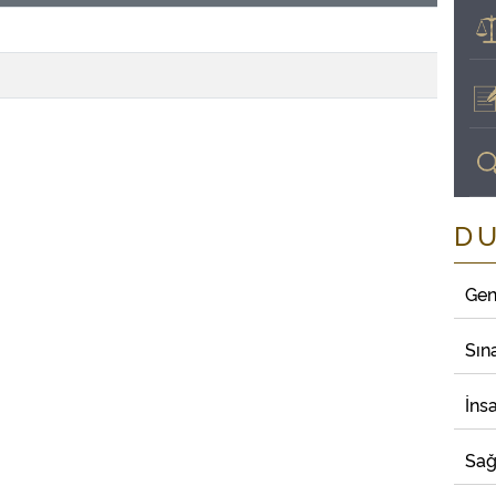
D
Gen
Sın
İns
Sağ