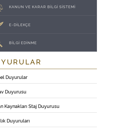
KANUN VE KARAR BİLGİ SİSTEMİ
E-DİLEKÇE
BİLGİ EDİNME
UYURULAR
el Duyurular
av Duyurusu
an Kaynakları Staj Duyurusu
lık Duyuruları