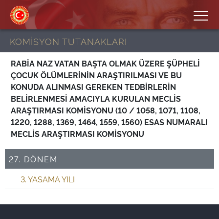
KOMİSYON TUTANAKLARI
RABİA NAZ VATAN BAŞTA OLMAK ÜZERE ŞÜPHELİ
ÇOCUK ÖLÜMLERİNİN ARAŞTIRILMASI VE BU
KONUDA ALINMASI GEREKEN TEDBİRLERİN
BELİRLENMESİ AMACIYLA KURULAN MECLİS
ARAŞTIRMASI KOMİSYONU (10 / 1058, 1071, 1108,
1220, 1288, 1369, 1464, 1559, 1560) ESAS NUMARALI
MECLİS ARAŞTIRMASI KOMİSYONU
27. DÖNEM
3. YASAMA YILI