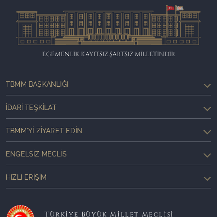
EGEMENLİK KAYITSIZ ŞARTSIZ MİLLETİNDİR
TBMM BAŞKANLIĞI
İDARI TEŞKILAT
TBMM'YI ZIYARET EDIN
ENGELSIZ MECLIS
HIZLI ERIŞIM
Türkiye Büyük Millet Meclisi