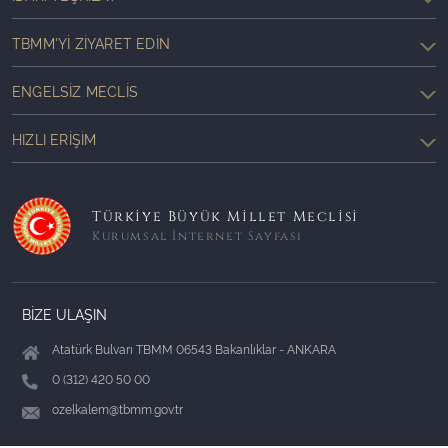
TBMM'YI ZIYARET EDIN
ENGELSIZ MECLIS
HIZLI ERIŞIM
Türkiye Büyük Millet Meclisi
Kurumsal İnternet Sayfası
BİZE ULAŞIN
Atatürk Bulvarı TBMM 06543 Bakanlıklar - ANKARA
0 (312) 420 50 00
ozelkalem@tbmm.gov.tr