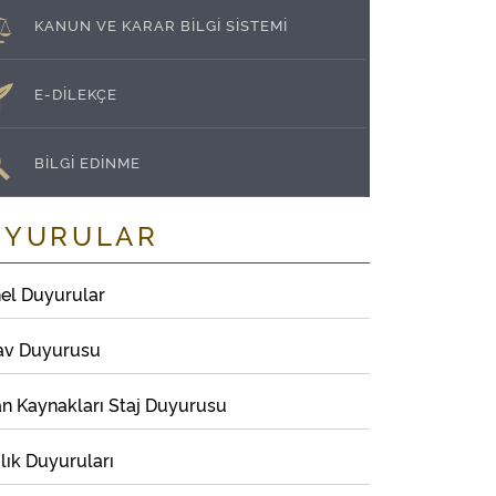
KANUN VE KARAR BİLGİ SİSTEMİ
E-DİLEKÇE
BİLGİ EDİNME
UYURULAR
el Duyurular
av Duyurusu
an Kaynakları Staj Duyurusu
lık Duyuruları