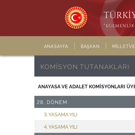
TÜRKİY
“EGEMENLİK 
ANASAYFA
BAŞKAN
MİLLETVE
KOMİSYON TUTANAKLARI
ANAYASA VE ADALET KOMİSYONLARI ÜY
28. DÖNEM
3. YASAMA YILI
4. YASAMA YILI