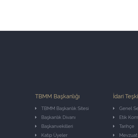
TBMM Başkanlığı
İdari Teşk
TBMM Başkanlık Sitesi
Genel Se
Başkanlık Divanı
Etik Ko
Başkanvekilleri
Tarihçe
Katip Üyeler
Mevzuat