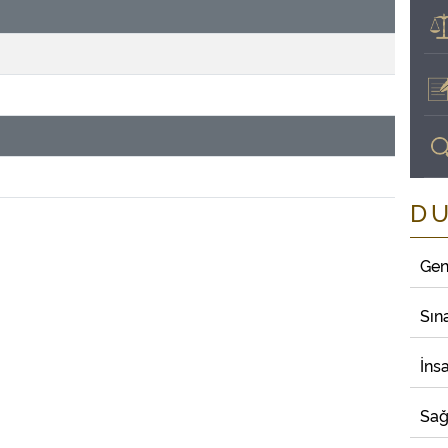
D
Gen
Sın
İns
Sağ