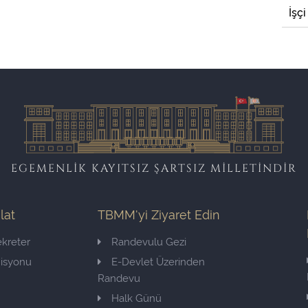
İşçi
EGEMENLİK KAYITSIZ ŞARTSIZ MİLLETİNDİR
ilat
TBMM'yi Ziyaret Edin
kreter
Randevulu Gezi
misyonu
E-Devlet Üzerinden
Randevu
Halk Günü