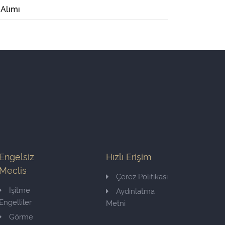
 Alımı
Engelsiz
Hızlı Erişim
Meclis
Çerez Politikası
İşitme
Aydınlatma
Engelliler
Metni
Görme