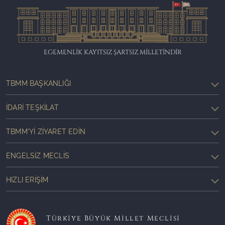
EGEMENLİK KAYITSIZ ŞARTSIZ MİLLETİNDİR
TBMM BAŞKANLIĞI
İDARI TEŞKILAT
TBMM'YI ZIYARET EDIN
ENGELSIZ MECLIS
HIZLI ERIŞIM
Türkiye Büyük Millet Meclisi