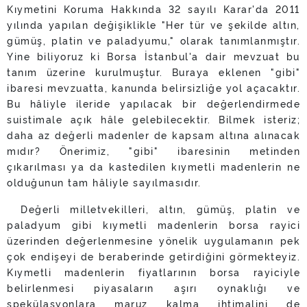
Kıymetini Koruma Hakkında 32 sayılı Karar'da 2011
yılında yapılan değişiklikle "Her tür ve şekilde altın,
gümüş, platin ve paladyumu," olarak tanımlanmıştır.
Yine biliyoruz ki Borsa İstanbul'a dair mevzuat bu
tanım üzerine kurulmuştur. Buraya eklenen "gibi"
ibaresi mevzuatta, kanunda belirsizliğe yol açacaktır.
Bu hâliyle ileride yapılacak bir değerlendirmede
suistimale açık hâle gelebilecektir. Bilmek isteriz;
daha az değerli madenler de kapsam altına alınacak
mıdır? Önerimiz, "gibi" ibaresinin metinden
çıkarılması ya da kastedilen kıymetli madenlerin ne
olduğunun tam hâliyle sayılmasıdır.
Değerli milletvekilleri, altın, gümüş, platin ve
paladyum gibi kıymetli madenlerin borsa rayici
üzerinden değerlenmesine yönelik uygulamanın pek
çok endişeyi de beraberinde getirdiğini görmekteyiz.
Kıymetli madenlerin fiyatlarının borsa rayiciyle
belirlenmesi piyasaların aşırı oynaklığı ve
spekülasyonlara maruz kalma ihtimalini de