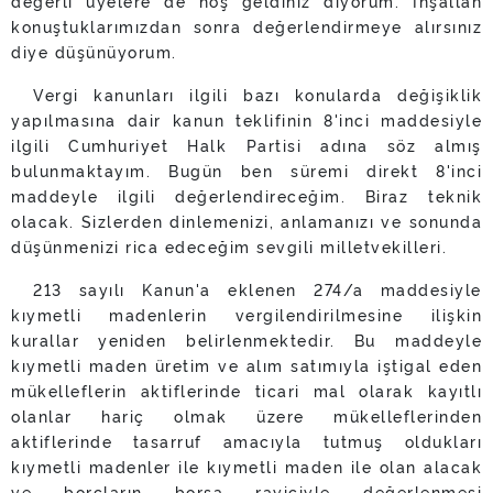
değerli üyelere de hoş geldiniz diyorum. İnşallah
konuştuklarımızdan sonra değerlendirmeye alırsınız
diye düşünüyorum.
Vergi kanunları ilgili bazı konularda değişiklik
yapılmasına dair kanun teklifinin 8'inci maddesiyle
ilgili Cumhuriyet Halk Partisi adına söz almış
bulunmaktayım. Bugün ben süremi direkt 8'inci
maddeyle ilgili değerlendireceğim. Biraz teknik
olacak. Sizlerden dinlemenizi, anlamanızı ve sonunda
düşünmenizi rica edeceğim sevgili milletvekilleri.
213 sayılı Kanun'a eklenen 274/a maddesiyle
kıymetli madenlerin vergilendirilmesine ilişkin
kurallar yeniden belirlenmektedir. Bu maddeyle
kıymetli maden üretim ve alım satımıyla iştigal eden
mükelleflerin aktiflerinde ticari mal olarak kayıtlı
olanlar hariç olmak üzere mükelleflerinden
aktiflerinde tasarruf amacıyla tutmuş oldukları
kıymetli madenler ile kıymetli maden ile olan alacak
ve borçların borsa rayiciyle değerlenmesi