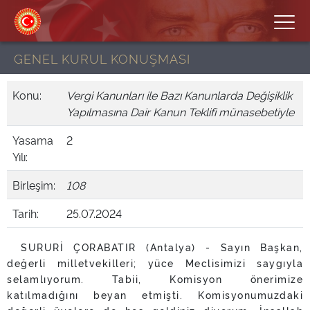
GENEL KURUL KONUŞMASI
Konu:
Vergi Kanunları ile Bazı Kanunlarda Değişiklik
Yapılmasına Dair Kanun Teklifi münasebetiyle
Yasama
2
Yılı:
Birleşim:
108
Tarih:
25.07.2024
SURURİ ÇORABATIR (Antalya) - Sayın Başkan,
değerli milletvekilleri; yüce Meclisimizi saygıyla
selamlıyorum. Tabii, Komisyon önerimize
katılmadığını beyan etmişti. Komisyonumuzdaki