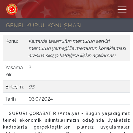
GENEL KURUL KONUŞMASI
Konu:
Kamuda tasarrufun memurun servisi,
memurun yemeği ile memurun konaklaması
arasına sıkışıp kaldığına ilişkin açıklaması
Yasama
2
Yılı:
Birleşim:
98
Tarih:
03.07.2024
SURURİ ÇORABATIR (Antalya) - Bugün yaşadığımız
temel ekonomik sıkıntılarımızın odağında liyakatsiz
kadrolarla gerçekleştirilen plansız uygulamalar