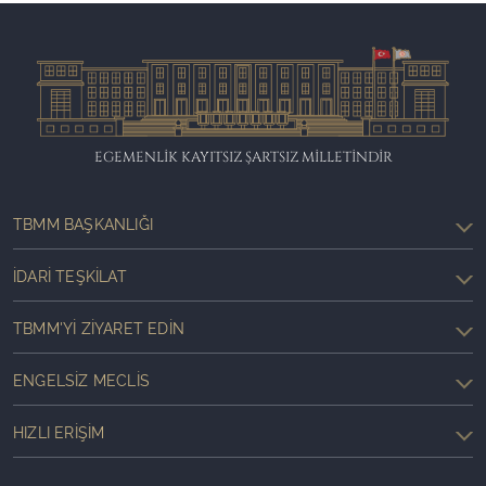
EGEMENLİK KAYITSIZ ŞARTSIZ MİLLETİNDİR
TBMM BAŞKANLIĞI
İDARI TEŞKILAT
TBMM'YI ZIYARET EDIN
ENGELSIZ MECLIS
HIZLI ERIŞIM