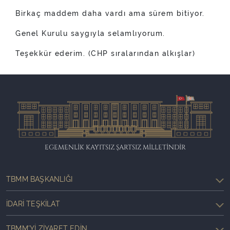
Birkaç maddem daha vardı ama sürem bitiyor.
Genel Kurulu saygıyla selamlıyorum.
Teşekkür ederim. (CHP sıralarından alkışlar)
EGEMENLİK KAYITSIZ ŞARTSIZ MİLLETİNDİR
TBMM BAŞKANLIĞI
İDARI TEŞKILAT
TBMM'YI ZIYARET EDIN