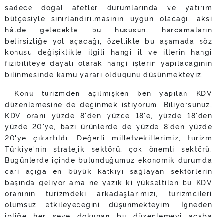
sadece doğal afetler durumlarında ve yatırım
bütçesiyle sınırlandırılmasının uygun olacağı, aksi
hâlde gelecekte bu hususun, harcamaların
belirsizliğe yol açacağı, özellikle bu aşamada söz
konusu değişiklikle ilgili hangi il ve illerin hangi
fizibiliteye dayalı olarak hangi işlerin yapılacağının
bilinmesinde kamu yararı olduğunu düşünmekteyiz.
Konu turizmden açılmışken ben yapılan KDV
düzenlemesine de değinmek istiyorum. Biliyorsunuz,
KDV oranı yüzde 8'den yüzde 18'e, yüzde 18'den
yüzde 20'ye, bazı ürünlerde de yüzde 8'den yüzde
20'ye çıkartıldı. Değerli milletvekillerimiz, turizm
Türkiye'nin stratejik sektörü, çok önemli sektörü.
Bugünlerde içinde bulunduğumuz ekonomik durumda
cari açığa en büyük katkıyı sağlayan sektörlerin
başında geliyor ama ne yazık ki yükseltilen bu KDV
oranının turizmdeki arkadaşlarımızı, turizmcileri
olumsuz etkileyeceğini düşünmekteyim. İğneden
ipliğe her şeye dokunan bu düzenlemeyi acaba