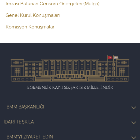
İmzası Bulunan Gensoru Önergeleri (Mülga)
Genel Kurul Konuşmaları
Komisyon Konuşmaları
EGEMENLİK KAYITSIZ ŞARTSIZ MİLLETİNDİR
TBMM BAŞKANLIĞI
İDARI TEŞKILAT
TBMM'YI ZIYARET EDIN