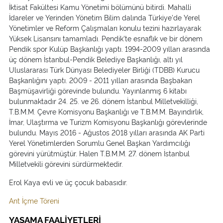
İktisat Fakültesi Kamu Yönetimi bölümünü bitirdi. Mahalli
İdareler ve Yerinden Yönetim Bilim dalında Türkiye'de Yerel
Yönetimler ve Reform Çalışmaları konulu tezini hazırlayarak
Yüksek Lisansını tamamladı. Pendik'te esnaflık ve bir dönem
Pendik spor Kulüp Başkanlığı yaptı. 1994-2009 yılları arasında
üç dönem İstanbul-Pendik Belediye Başkanlığı, altı yıl
Uluslararası Türk Dünyası Belediyeler Birliği (TDBB) Kurucu
Başkanlığını yaptı. 2009 - 2011 yılları arasında Başbakan
Başmüşavirliği görevinde bulundu. Yayınlanmış 6 kitabı
bulunmaktadır 24. 25. ve 26. dönem İstanbul Milletvekilliği,
T.B.M.M. Çevre Komisyonu Başkanlığı ve T.B.M.M. Bayındırlık,
İmar, Ulaştırma ve Turizm Komisyonu Başkanlığı görevlerinde
bulundu. Mayıs 2016 - Ağustos 2018 yılları arasında AK Parti
Yerel Yönetimlerden Sorumlu Genel Başkan Yardımcılığı
görevini yürütmüştür. Halen T.B.M.M. 27. dönem İstanbul
Milletvekili görevini sürdürmektedir.
Erol Kaya evli ve üç çocuk babasıdır.
Ant İçme Töreni
YASAMA FAALİYETLERİ