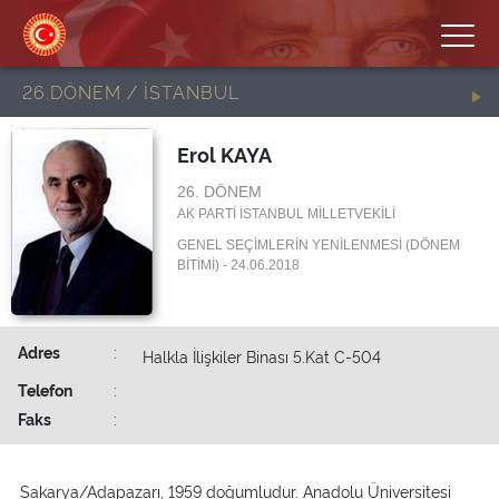
26.DÖNEM / İSTANBUL
Erol KAYA
26. DÖNEM
AK PARTİ İSTANBUL MİLLETVEKİLİ
GENEL SEÇİMLERİN YENİLENMESİ (DÖNEM
BİTİMİ) - 24.06.2018
Adres
:
Halkla İlişkiler Binası 5.Kat C-504
Telefon
:
Faks
:
Sakarya/Adapazarı, 1959 doğumludur. Anadolu Üniversitesi