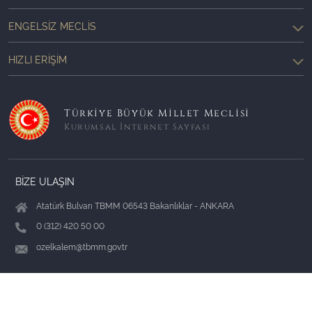
ENGELSIZ MECLIS
HIZLI ERIŞIM
Türkiye Büyük Millet Meclisi
Kurumsal İnternet Sayfası
BİZE ULAŞIN
Atatürk Bulvarı TBMM 06543 Bakanlıklar - ANKARA
0 (312) 420 50 00
ozelkalem@tbmm.gov.tr