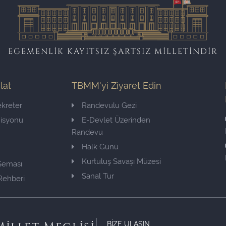
EGEMENLİK KAYITSIZ ŞARTSIZ MİLLETİNDİR
ilat
TBMM'yi Ziyaret Edin
kreter
Randevulu Gezi
misyonu
E-Devlet Üzerinden
Randevu
Halk Günü
Kurtuluş Savaşı Müzesi
 Şeması
Sanal Tur
Rehberi
BİZE ULAŞIN