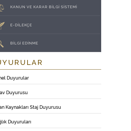
KANUN VE KARAR BİLGİ SİSTEMİ
E-DİLEKÇE
BİLGİ EDİNME
UYURULAR
nel Duyurular
nav Duyurusu
an Kaynakları Staj Duyurusu
lık Duyuruları