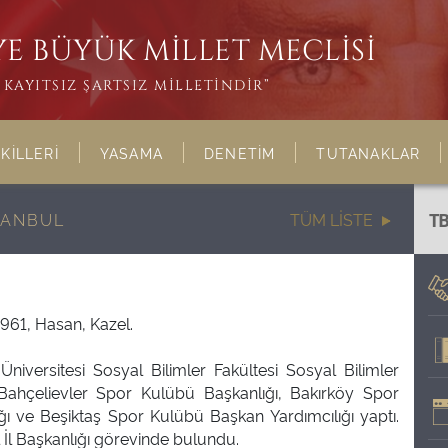
E BÜYÜK MİLLET MECLİSİ
KAYITSIZ ŞARTSIZ MİLLETİNDİR”
KİLLERİ
YASAMA
DENETİM
TUTANAKLAR
TANBUL
TÜM LİSTE
T
1961, Hasan, Kazel.
Üniversitesi Sosyal Bilimler Fakültesi Sosyal Bilimler
 Bahçelievler Spor Kulübü Başkanlığı, Bakırköy Spor
ı ve Beşiktaş Spor Kulübü Başkan Yardımcılığı yaptı.
İl Başkanlığı görevinde bulundu.