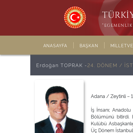
TÜRKİY
“EGEMENLİK 
ANASAYFA
BAŞKAN
MİLLETVE
Erdoğan TOPRAK -
24. DÖNEM / İS
Adana / Zeytinli – 
İş İnsanı; Anadolu 
Bölümünü bitirdi.
Kulübü Asbaşkanlığ
Üç Dönem İstanbul 