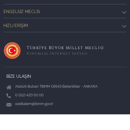
ENGELSIZ MECLIS
HIZLI ERIŞIM
Türkiye Büyük Millet Meclisi
Kurumsal İnternet Sayfası
BİZE ULAŞIN
Atatürk Bulvarı TBMM 06543 Bakanlıklar - ANKARA
0 (312) 420 50 00
ozelkalem@tbmm.gov.tr