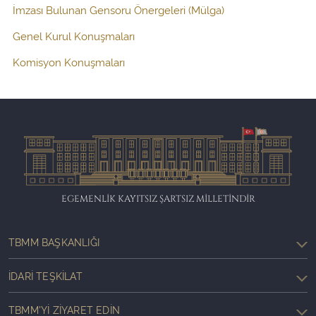
İmzası Bulunan Gensoru Önergeleri (Mülga)
Genel Kurul Konuşmaları
Komisyon Konuşmaları
EGEMENLİK KAYITSIZ ŞARTSIZ MİLLETİNDİR
TBMM BAŞKANLIĞI
İDARI TEŞKILAT
TBMM'YI ZIYARET EDIN