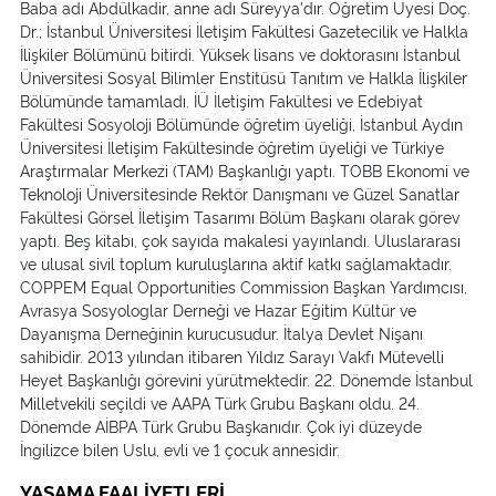
Baba adı Abdülkadir, anne adı Süreyya'dır. Öğretim Üyesi Doç.
Dr.; İstanbul Üniversitesi İletişim Fakültesi Gazetecilik ve Halkla
İlişkiler Bölümünü bitirdi. Yüksek lisans ve doktorasını İstanbul
Üniversitesi Sosyal Bilimler Enstitüsü Tanıtım ve Halkla İlişkiler
Bölümünde tamamladı. İÜ İletişim Fakültesi ve Edebiyat
Fakültesi Sosyoloji Bölümünde öğretim üyeliği, İstanbul Aydın
Üniversitesi İletişim Fakültesinde öğretim üyeliği ve Türkiye
Araştırmalar Merkezi (TAM) Başkanlığı yaptı. TOBB Ekonomi ve
Teknoloji Üniversitesinde Rektör Danışmanı ve Güzel Sanatlar
Fakültesi Görsel İletişim Tasarımı Bölüm Başkanı olarak görev
yaptı. Beş kitabı, çok sayıda makalesi yayınlandı. Uluslararası
ve ulusal sivil toplum kuruluşlarına aktif katkı sağlamaktadır.
COPPEM Equal Opportunities Commission Başkan Yardımcısı,
Avrasya Sosyologlar Derneği ve Hazar Eğitim Kültür ve
Dayanışma Derneğinin kurucusudur. İtalya Devlet Nişanı
sahibidir. 2013 yılından itibaren Yıldız Sarayı Vakfı Mütevelli
Heyet Başkanlığı görevini yürütmektedir. 22. Dönemde İstanbul
Milletvekili seçildi ve AAPA Türk Grubu Başkanı oldu. 24.
Dönemde AİBPA Türk Grubu Başkanıdır. Çok iyi düzeyde
İngilizce bilen Uslu, evli ve 1 çocuk annesidir.
YASAMA FAALİYETLERİ