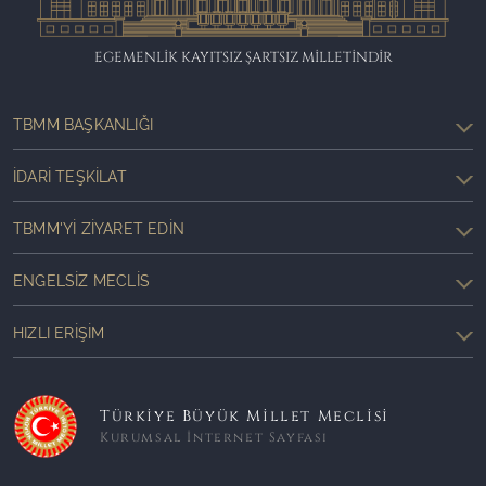
EGEMENLİK KAYITSIZ ŞARTSIZ MİLLETİNDİR
TBMM BAŞKANLIĞI
İDARI TEŞKILAT
TBMM'YI ZIYARET EDIN
ENGELSIZ MECLIS
HIZLI ERIŞIM
Türkiye Büyük Millet Meclisi
Kurumsal İnternet Sayfası