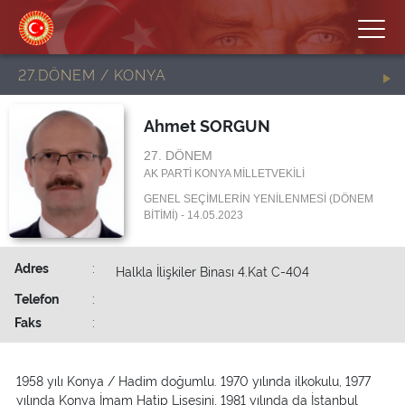
27.DÖNEM / KONYA
Ahmet SORGUN
27. DÖNEM
AK PARTİ KONYA MİLLETVEKİLİ
GENEL SEÇİMLERİN YENİLENMESİ (DÖNEM
BİTİMİ) - 14.05.2023
Adres
:
Halkla İlişkiler Binası 4.Kat C-404
Telefon
:
Faks
:
1958 yılı Konya / Hadim doğumlu. 1970 yılında ilkokulu, 1977
yılında Konya İmam Hatip Lisesini, 1981 yılında da İstanbul