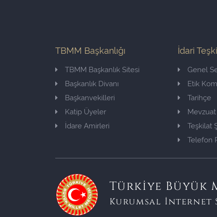
TBMM Başkanlığı
İdari Teşk
TBMM Başkanlık Sitesi
Genel Se
Başkanlık Divanı
Etik Ko
Başkanvekilleri
Tarihçe
Katip Üyeler
Mevzuat
İdare Amirleri
Teşkilat
Telefon 
Türkiye Büyük M
Kurumsal İnternet 