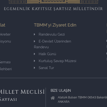
EGEMENLİK KAYITSIZ ŞARTSIZ MİLLETİNDİR
ilat
TBMM'yi Ziyaret Edin
kreter
Randevulu Gezi
misyonu
E-Devlet Üzerinden
Randevu
Halk Günü
Kurtuluş Savaşı Müzesi
 Şeması
Sanal Tur
Rehberi
BİZE ULAŞIN
illet Meclisi
Atatürk Bulvarı TBMM 06543 Bakanlık
Sayfası
ANKARA