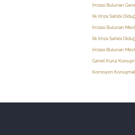
İmzası Bulunan Gen
İlk İmza Sahibi Oldu
İmzası Bulunan Mecl
İlk İmza Sahibi Oldu
İmzası Bulunan Mecli
Genel Kurul Konuşm
Komisyon Konuşmal