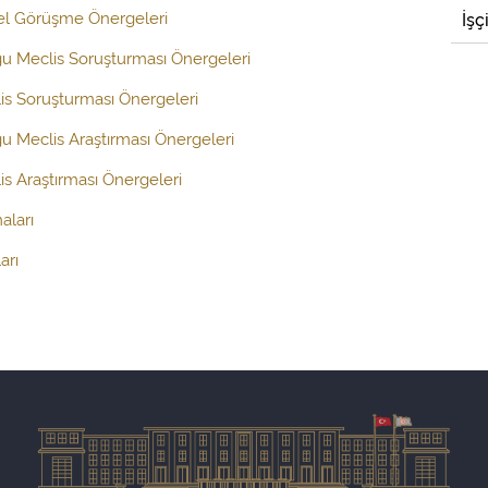
el Görüşme Önergeleri
İşç
ğu Meclis Soruşturması Önergeleri
is Soruşturması Önergeleri
ğu Meclis Araştırması Önergeleri
s Araştırması Önergeleri
aları
arı