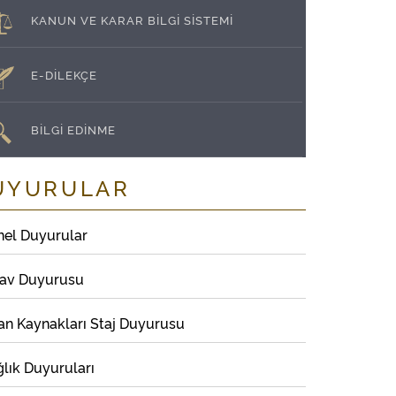
KANUN VE KARAR BİLGİ SİSTEMİ
E-DİLEKÇE
BİLGİ EDİNME
UYURULAR
nel Duyurular
nav Duyurusu
an Kaynakları Staj Duyurusu
lık Duyuruları