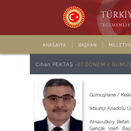
TÜRKİY
“EGEMENLİK 
ANASAYFA
BAŞKAN
MİLLETVE
Cihan PEKTAŞ -
27.DÖNEM / GÜMÜ
Gümüşhane / Kelkit
İktisatçı; Anadolu Üni
Arnavutköy Refah P
Gençlik Vakfı Baş