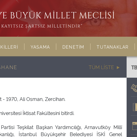
E BÜYÜK MİLLET MECLİSİ
KAYITSIZ ŞARTSIZ MİLLETİNDİR”
KİLLERİ
YASAMA
DENETİM
TUTANAKLAR
ŞHANE
TÜM LİSTE
T
 - 1970, Ali Osman, Zercihan.
versitesi İktisat Fakültesini bitirdi.
artisi Teşkilat Başkan Yardımcılığı, Arnavutköy Millî
kanlığı, İstanbul Büyükşehir Belediyesi İSKİ Genel