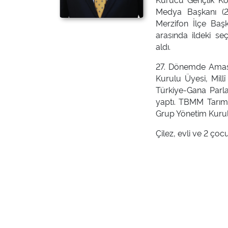
Medya Başkanı (20
Merzifon İlçe Başk
arasında ildeki s
aldı.
27. Dönemde Amasy
Kurulu Üyesi, Mill
Türkiye-Gana Parl
yaptı. TBMM Tarım
Grup Yönetim Kurulu
Çilez, evli ve 2 çoc