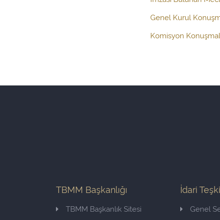
Genel Kurul Konuşm
Komisyon Konuşmal
TBMM Başkanlığı
İdari Teşk
TBMM Başkanlık Sitesi
Genel Se