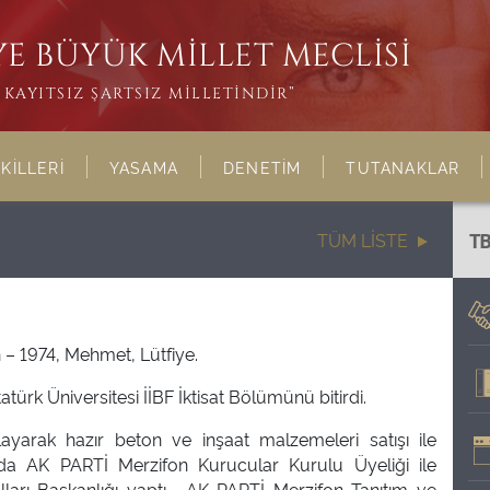
E BÜYÜK MİLLET MECLİSİ
KAYITSIZ ŞARTSIZ MİLLETİNDİR”
KİLLERİ
YASAMA
DENETİM
TUTANAKLAR
A
TÜM LİSTE
T
– 1974, Mehmet, Lütfiye.
 Atatürk Üniversitesi İİBF İktisat Bölümünü bitirdi.
ayarak hazır beton ve inşaat malzemeleri satışı ile
ında AK PARTİ Merzifon Kurucular Kurulu Üyeliği ile
ları Başkanlığı yaptı. AK PARTİ Merzifon Tanıtım ve