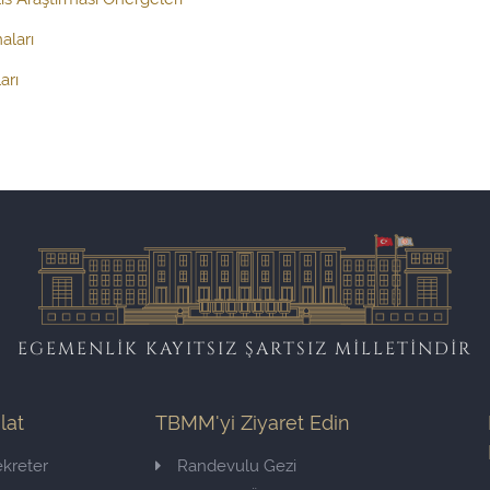
aları
arı
EGEMENLİK KAYITSIZ ŞARTSIZ MİLLETİNDİR
ilat
TBMM'yi Ziyaret Edin
kreter
Randevulu Gezi