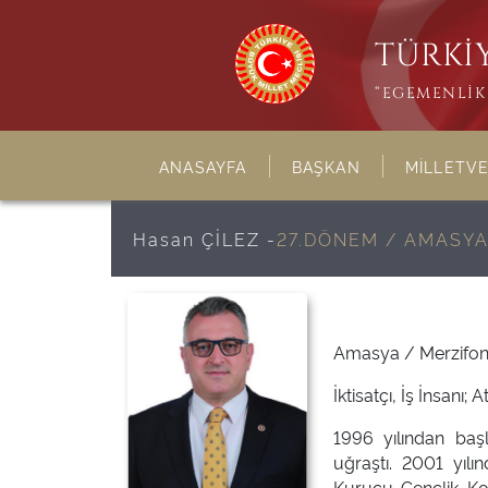
TÜRKİY
“EGEMENLİK 
ANASAYFA
BAŞKAN
MİLLETVE
Hasan ÇİLEZ -
27.DÖNEM / AMASY
Amasya / Merzifon 
İktisatçı, İş İnsanı;
1996 yılından başl
uğraştı. 2001 yıl
Kurucu Gençlik Kol