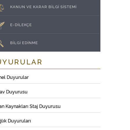
KANUN VE KARAR BİLGİ SİSTEMİ
E-DİLEKÇE
BİLGİ EDİNME
UYURULAR
nel Duyurular
nav Duyurusu
an Kaynakları Staj Duyurusu
lık Duyuruları