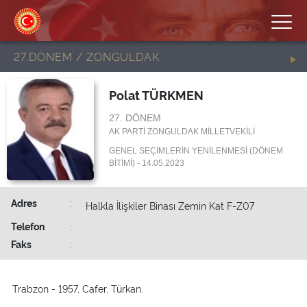
27.DÖNEM / ZONGULDAK
Polat TÜRKMEN
27. DÖNEM
AK PARTİ ZONGULDAK MİLLETVEKİLİ
GENEL SEÇİMLERİN YENİLENMESİ (DÖNEM
BİTİMİ) - 14.05.2023
Adres
:
Halkla İlişkiler Binası Zemin Kat F-Z07
Telefon
:
Faks
:
Trabzon - 1957, Cafer, Türkan.