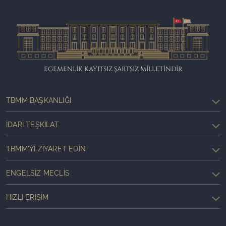
EGEMENLİK KAYITSIZ ŞARTSIZ MİLLETİNDİR
TBMM BAŞKANLIĞI
İDARI TEŞKILAT
TBMM'YI ZIYARET EDIN
ENGELSIZ MECLIS
HIZLI ERIŞIM