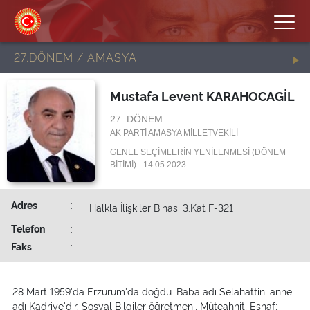
27.DÖNEM / AMASYA
Mustafa Levent KARAHOCAGİL
27. DÖNEM
AK PARTİ AMASYA MİLLETVEKİLİ
GENEL SEÇİMLERİN YENİLENMESİ (DÖNEM
BİTİMİ) - 14.05.2023
Adres
:
Halkla İlişkiler Binası 3.Kat F-321
Telefon
:
Faks
:
28 Mart 1959'da Erzurum'da doğdu. Baba adı Selahattin, anne
adı Kadriye'dir. Sosyal Bilgiler öğretmeni, Müteahhit, Esnaf;