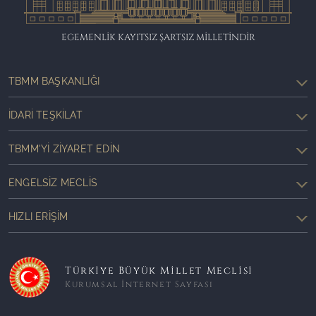
EGEMENLİK KAYITSIZ ŞARTSIZ MİLLETİNDİR
TBMM BAŞKANLIĞI
İDARI TEŞKILAT
TBMM'YI ZIYARET EDIN
ENGELSIZ MECLIS
HIZLI ERIŞIM
Türkiye Büyük Millet Meclisi
Kurumsal İnternet Sayfası