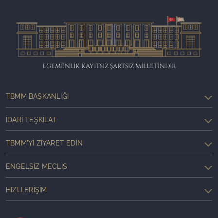
EGEMENLİK KAYITSIZ ŞARTSIZ MİLLETİNDİR
TBMM BAŞKANLIĞI
İDARI TEŞKILAT
TBMM'YI ZIYARET EDIN
ENGELSIZ MECLIS
HIZLI ERIŞIM