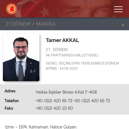
27.DÖNEM / MANİSA
Tamer AKKAL
27. DÖNEM
AK PARTİ MANİSA MİLLETVEKİLİ
GENEL SEÇİMLERİN YENİLENMESİ (DÖNEM
BİTİMİ) - 14.05.2023
Adres
:
Halkla İlişkiler Binası 4.Kat F-408
Telefon
:
+90 (312) 420 65 73 +90 (312) 420 65 72
Faks
:
+90 (312) 420 22 60
İzmir – 1974, Kahraman, Hatice Gülşen.