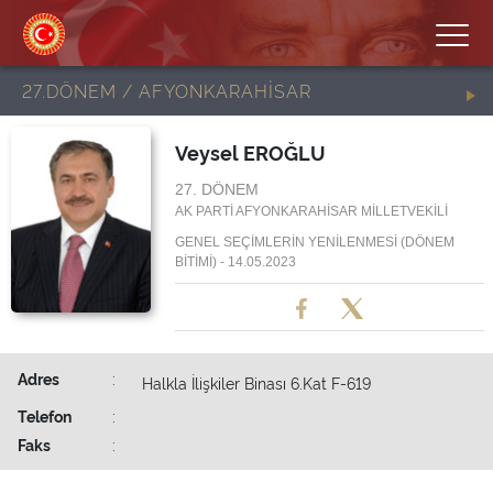
27.DÖNEM / AFYONKARAHİSAR
Veysel EROĞLU
27. DÖNEM
AK PARTİ AFYONKARAHİSAR MİLLETVEKİLİ
GENEL SEÇİMLERİN YENİLENMESİ (DÖNEM
BİTİMİ) - 14.05.2023
Adres
:
Halkla İlişkiler Binası 6.Kat F-619
Telefon
:
Faks
: