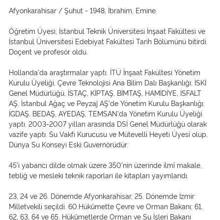
Afyonkarahisar / Şuhut - 1948, İbrahim, Emine.
Öğretim Üyesi; İstanbul Teknik Üniversitesi İnşaat Fakültesi ve
İstanbul Üniversitesi Edebiyat Fakültesi Tarih Bölümünü bitirdi.
Doçent ve profesör oldu.
Hollanda'da araştırmalar yaptı. İTÜ İnşaat Fakültesi Yönetim
Kurulu Üyeliği, Çevre Teknolojisi Ana Bilim Dalı Başkanlığı; İSKİ
Genel Müdürlüğü, İSTAÇ, KİPTAŞ, BİMTAŞ, HAMİDİYE, İSFALT
AŞ, İstanbul Ağaç ve Peyzaj AŞ'de Yönetim Kurulu Başkanlığı;
İGDAŞ, BEDAŞ, AYEDAŞ, TEMSAN'da Yönetim Kurulu Üyeliği
yaptı. 2003-2007 yılları arasında DSİ Genel Müdürlüğü olarak
vazife yaptı. Su Vakfı Kurucusu ve Mütevelli Heyeti Üyesi olup,
Dünya Su Konseyi Eski Guvernörüdür.
45'i yabancı dilde olmak üzere 350'nin üzerinde ilmî makale,
tebliğ ve mesleki teknik raporları ile kitapları yayımlandı.
23, 24 ve 26. Dönemde Afyonkarahisar, 25. Dönemde İzmir
Milletvekili seçildi. 60.Hükûmette Çevre ve Orman Bakanı; 61,
62, 63, 64 ve 65. Hükûmetlerde Orman ve Su İşleri Bakanı