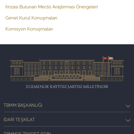
İmzası Bulunan Meclis Araştırması Önergeleri
Genel Kurul Konuşmaları
Komisyon Konuşmaları
EGEMENLİK KAYITSIZ ŞARTSIZ MİLLETİNDİR
TBMM BAŞKANLIĞI
İDARI TEŞKILAT
TBMM'YI ZIYARET EDIN