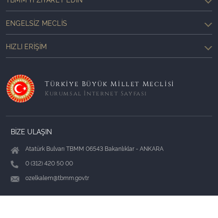
ENGELSIZ MECLIS
HIZLI ERIŞIM
Türkiye Büyük Millet Meclisi
Kurumsal İnternet Sayfası
BİZE ULAŞIN
Atatürk Bulvarı TBMM 06543 Bakanlıklar - ANKARA
0 (312) 420 50 00
ozelkalem@tbmm.gov.tr