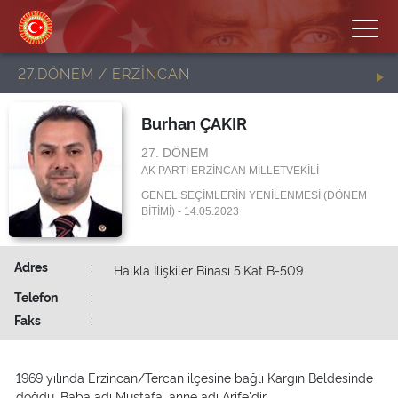
27.DÖNEM / ERZİNCAN
Burhan ÇAKIR
27. DÖNEM
AK PARTİ ERZİNCAN MİLLETVEKİLİ
GENEL SEÇİMLERİN YENİLENMESİ (DÖNEM
BİTİMİ) - 14.05.2023
Adres
:
Halkla İlişkiler Binası 5.Kat B-509
Telefon
:
Faks
:
1969 yılında Erzincan/Tercan ilçesine bağlı Kargın Beldesinde
doğdu. Baba adı Mustafa, anne adı Arife'dir.