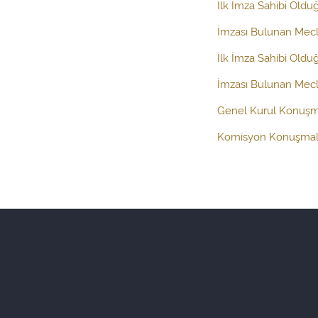
İlk İmza Sahibi Oldu
İmzası Bulunan Mecl
İlk İmza Sahibi Oldu
İmzası Bulunan Mecli
Genel Kurul Konuşm
Komisyon Konuşmal