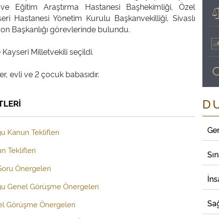
ve Eğitim Araştırma Hastanesi Başhekimliği, Özel
i Hastanesi Yönetim Kurulu Başkanvekilliği, Sivaslı
on Başkanlığı görevlerinde bulundu.
yseri Milletvekili seçildi.
D
TLERİ
Ge
u Kanun Teklifleri
 Teklifleri
Sı
 Soru Önergeleri
İns
uğu Genel Görüşme Önergeleri
Sağ
el Görüşme Önergeleri