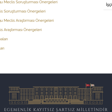
ğu Meclis Soruşturması Önergeleri
İşç
is Soruşturması Önergeleri
ğu Meclis Araştırması Önergeleri
s Araştırması Önergeleri
aları
arı
EGEMENLİK KAYITSIZ ŞARTSIZ MİLLETİNDİR