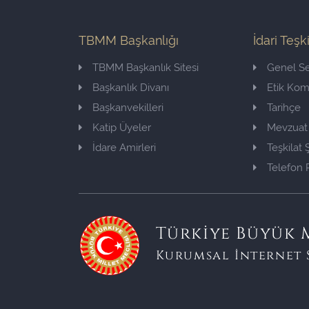
TBMM Başkanlığı
İdari Teşk
TBMM Başkanlık Sitesi
Genel Se
Başkanlık Divanı
Etik Ko
Başkanvekilleri
Tarihçe
Katip Üyeler
Mevzuat
İdare Amirleri
Teşkilat
Telefon 
Türkiye Büyük M
Kurumsal İnternet 