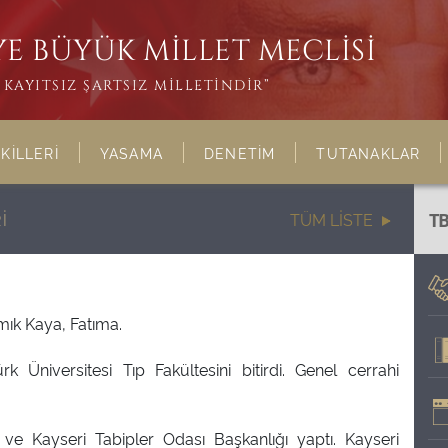
E BÜYÜK MİLLET MECLİSİ
KAYITSIZ ŞARTSIZ MİLLETİNDİR”
KİLLERİ
YASAMA
DENETİM
TUTANAKLAR
İ
TÜM LİSTE
T
mık Kaya, Fatıma.
rk Üniversitesi Tıp Fakültesini bitirdi. Genel cerrahi
ve Kayseri Tabipler Odası Başkanlığı yaptı. Kayseri