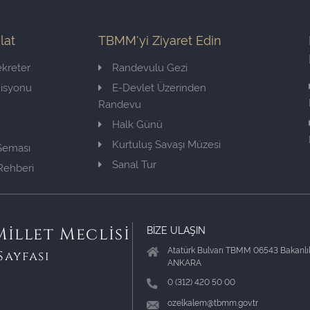
ilat
TBMM'yi Ziyaret Edin
kreter
Randevulu Gezi
misyonu
E-Devlet Üzerinden
Randevu
Halk Günü
Kurtuluş Savaşı Müzesi
 Şeması
Sanal Tur
Rehberi
BİZE ULAŞIN
illet Meclisi
Atatürk Bulvarı TBMM 06543 Bakanlık
Sayfası
ANKARA
0 (312) 420 50 00
ozelkalem@tbmm.gov.tr