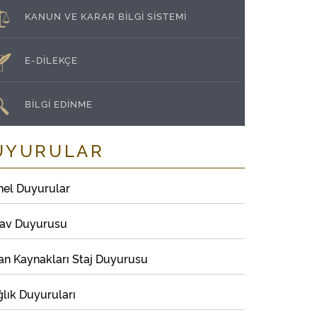
KANUN VE KARAR BİLGİ SİSTEMİ
E-DİLEKÇE
BİLGİ EDİNME
UYURULAR
nel Duyurular
nav Duyurusu
an Kaynakları Staj Duyurusu
lık Duyuruları