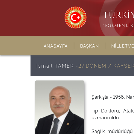
TÜRKİY
“EGEMENLİK 
ANASAYFA
BAŞKAN
MİLLETVE
İsmail TAMER -
27.DÖNEM / KAYSER
Şarkışla - 1956, Na
Tıp Doktoru; Atatü
uzmanı oldu.
Sağlık müdürlüğü 