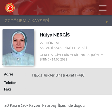
27.DÖNEM / KAYSERİ
Hülya NERGİS
27. DÖNEM
AK PARTİ KAYSERİ MİLLETVEKİLİ
GENEL SEÇİMLERİN YENİLENMESİ (DÖNEM
BİTİMİ) - 14.05.2023
Adres
:
Halkla İlişkiler Binası 4.Kat F-416
Telefon
:
Faks
:
20 Kasım 1967 Kayseri Pınarbaşı İlçesinde doğdu.