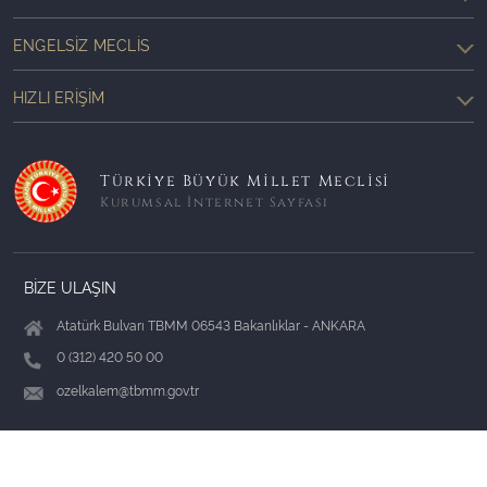
ENGELSIZ MECLIS
HIZLI ERIŞIM
Türkiye Büyük Millet Meclisi
Kurumsal İnternet Sayfası
BİZE ULAŞIN
Atatürk Bulvarı TBMM 06543 Bakanlıklar - ANKARA
0 (312) 420 50 00
ozelkalem@tbmm.gov.tr