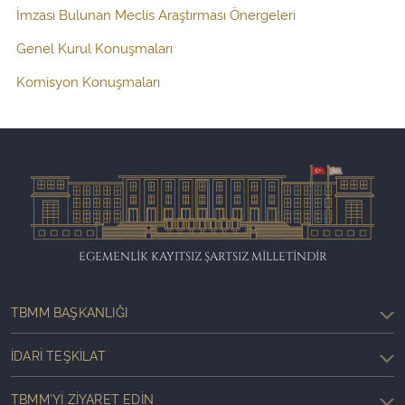
İmzası Bulunan Meclis Araştırması Önergeleri
Genel Kurul Konuşmaları
Komisyon Konuşmaları
EGEMENLİK KAYITSIZ ŞARTSIZ MİLLETİNDİR
TBMM BAŞKANLIĞI
İDARI TEŞKILAT
TBMM'YI ZIYARET EDIN