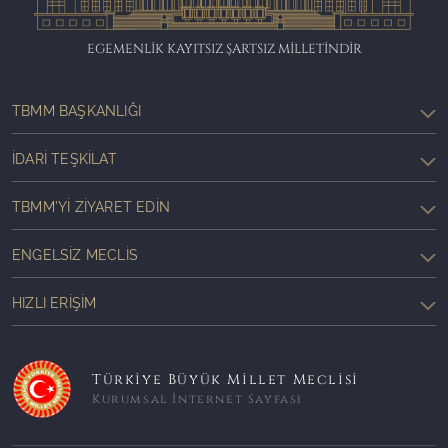
EGEMENLİK KAYITSIZ ŞARTSIZ MİLLETİNDİR
TBMM BAŞKANLIĞI
İDARI TEŞKILAT
TBMM'YI ZIYARET EDIN
ENGELSIZ MECLIS
HIZLI ERIŞIM
Türkiye Büyük Millet Meclisi
Kurumsal İnternet Sayfası