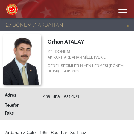
27.DÖNEM / ARDAHAN
Orhan ATALAY
27. DÖNEM
AK PARTİ ARDAHAN MİLLETVEKİLİ
GENEL SEÇİMLERİN YENİLENMESİ (DÖNEM
BİTİMİ) - 14.05.2023
Adres
:
Ana Bina 1.Kat 404
Telefon
:
Faks
:
Ardahan / Göle - 1965, Bedirhan, Serfinaz.