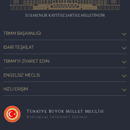
EGEMENLİK KAYITSIZ ŞARTSIZ MİLLETİNDİR
TBMM BAŞKANLIĞI
İDARI TEŞKILAT
TBMM'YI ZIYARET EDIN
ENGELSIZ MECLIS
HIZLI ERIŞIM
Türkiye Büyük Millet Meclisi
Kurumsal İnternet Sayfası