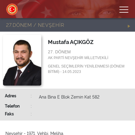
27.DÖNEM / NEVŞEHİR
Mustafa AÇIKGÖZ
27. DÖNEM
AK PARTİ NEVŞEHİR MİLLETVEKİLİ
GENEL SEÇİMLERİN YENİLENMESİ (DÖNEM
BİTİMİ) - 14.05.2023
Adres
:
Ana Bina E Blok Zemin Kat 582
Telefon
:
Faks
:
Nevşehir - 1971, Vehbi, Meliha.