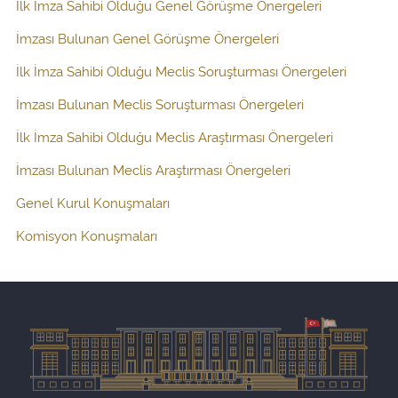
İlk İmza Sahibi Olduğu Genel Görüşme Önergeleri
İmzası Bulunan Genel Görüşme Önergeleri
İlk İmza Sahibi Olduğu Meclis Soruşturması Önergeleri
İmzası Bulunan Meclis Soruşturması Önergeleri
İlk İmza Sahibi Olduğu Meclis Araştırması Önergeleri
İmzası Bulunan Meclis Araştırması Önergeleri
Genel Kurul Konuşmaları
Komisyon Konuşmaları