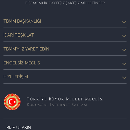
EGEMENLİK KAYITSIZ ŞARTSIZ MİLLETİNDİR
TBMM BAŞKANLIĞI
İDARI TEŞKILAT
TBMM'YI ZIYARET EDIN
ENGELSIZ MECLIS
HIZLI ERIŞIM
Türkiye Büyük Millet Meclisi
Kurumsal İnternet Sayfası
BİZE ULAŞIN