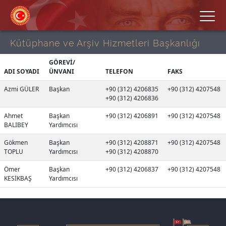
Kütüphane ve Arşiv Hizmetleri Başkanlığı
GÖREVİ/
ADI SOYADI
ÜNVANI
TELEFON
FAKS
Azmi GÜLER
Başkan
+90 (312) 4206835
+90 (312) 4207548
+90 (312) 4206836
Ahmet
Başkan
+90 (312) 4206891
+90 (312) 4207548
BALIBEY
Yardımcısı
Gökmen
Başkan
+90 (312) 4208871
+90 (312) 4207548
TOPLU
Yardımcısı
+90 (312) 4208870
Ömer
Başkan
+90 (312) 4206837
+90 (312) 4207548
KESİKBAŞ
Yardımcısı