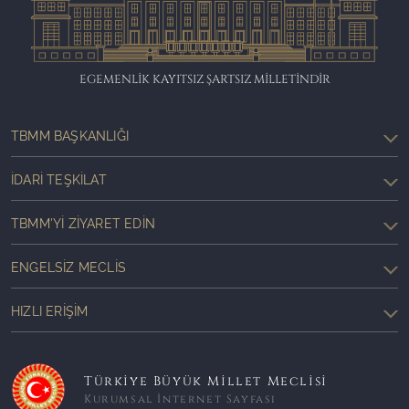
EGEMENLİK KAYITSIZ ŞARTSIZ MİLLETİNDİR
TBMM BAŞKANLIĞI
İDARI TEŞKILAT
TBMM'YI ZIYARET EDIN
ENGELSIZ MECLIS
HIZLI ERIŞIM
Türkiye Büyük Millet Meclisi
Kurumsal İnternet Sayfası