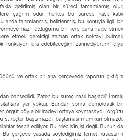
akla getirilmiş olan bir süreci tamamlamış olur,
rtilere çağrım odur, herkes bu sürece nasıl katkı
u anda tanımlanmış, belirlenmiş, bu konuyla ilgili bir
ermeye hazır olduğumu bir kere daha ifade etmek
üzakere etmek gerektiği zaman ortak noktayı bulmak
ı bir fonksiyon icra edebileceğimi zannediyorum." diye
"
tüğünü ve ortak bir ana çerçevede raporun çıktığını
adan bahsedildi. Zaten bu süreç nasıl başladı? İmralı,
r, silahlara yer yoktur. Bundan sonra demokratik bir
ten örgüt böyle bir iradeyi ortaya koymasaydı, 'örgütü
 bu süreçler başlamazdı, başlaması mümkün olmazdı.
ilahlar tespit ediliyor. Bu Meclis'in işi değil. Bunun da
a... Bu çerçeve yasada söylediğimiz temel hususların