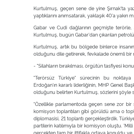
Kurtulmuş, geçen sene de yine Şırnak'ta yaz 
yaptıklarını anımsatarak, yaklaşık 40'a yakın mill
Gabar ve Cudi dağlarının geçmişte terörle, ş
Kurtulmuş, bugün Gabar'dan çıkarılan petrolün 8
Kurtulmuş, artık bu bölgede binlerce insanın
olduğunu dile getirerek, fevkalade önemli bir
- "Silahların bırakılması, örgütün tasfiyesi kon
"Terörsüz Türkiye" sürecinin bu noktay
Erdoğan'ın kararlı liderliğinin, MHP Genel Ba
olduğunu belirten Kurtulmuş, sözlerini şöyle 
"Özellikle parlamentoda geçen sene zor bir 
komisyon toplantıları gibi görüldü ama o toplan
diplomasisi, 21 toplantı gerçekleştirdik. Türk
partilerin katılımıyla bir komisyon oluştu. 'Mil
gerçekten tam bir ittifakla ortaya konuldu ve s