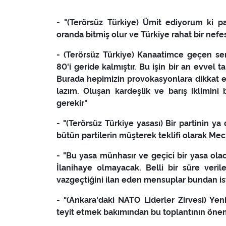
- "(Terörsüz Türkiye) Ümit ediyorum ki 
oranda bitmiş olur ve Türkiye rahat bir nefes
- (Terörsüz Türkiye) Kanaatimce geçen s
80'i geride kalmıştır. Bu işin bir an evvel
Burada hepimizin provokasyonlara dikkat et
lazım. Oluşan kardeşlik ve barış iklimin
gerekir"
- "(Terörsüz Türkiye yasası) Bir partinin ya 
bütün partilerin müşterek teklifi olarak Mec
- "Bu yasa münhasır ve geçici bir yasa olaca
İlanihaye olmayacak. Belli bir süre verile
vazgeçtiğini ilan eden mensuplar bundan i
- "(Ankara'daki NATO Liderler Zirvesi) Yeni
teyit etmek bakımından bu toplantının ön