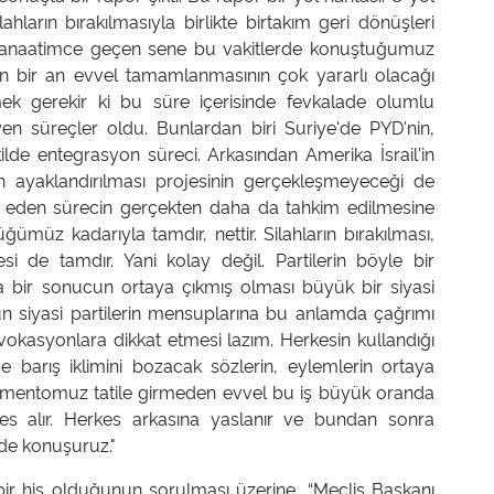
ahların bırakılmasıyla birlikte birtakım geri dönüşleri
.. Kanaatimce geçen sene bu vakitlerde konuştuğumuz
şin bir an evvel tamamlanmasının çok yararlı olacağı
mek gerekir ki bu süre içerisinde fevkalade olumlu
eyen süreçler oldu. Bunlardan biri Suriye'de PYD'nin,
ilde entegrasyon süreci. Arkasından Amerika İsrail'in
K'ın ayaklandırılması projesinin gerçekleşmeyeceği de
m eden sürecin gerçekten daha da tahkim edilmesine
üğümüz kadarıyla tamdır, nettir. Silahların bırakılması,
si de tamdır. Yani kolay değil. Partilerin böyle bir
la bir sonucun ortaya çıkmış olması büyük bir siyasi
ütün siyasi partilerin mensuplarına bu anlamda çağrımı
okasyonlara dikkat etmesi lazım. Herkesin kullandığı
e barış iklimini bozacak sözlerin, eylemlerin ortaya
amentomuz tatile girmeden evvel bu iş büyük oranda
fes alır. Herkes arkasına yaslanır ve bundan sonra
lde konuşuruz."
ir his olduğunun sorulması üzerine, “Meclis Başkanı