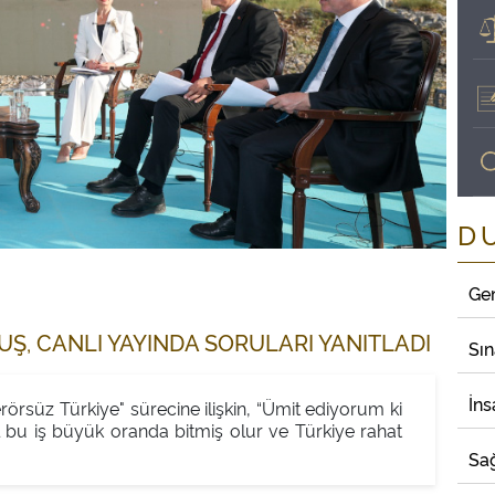
D
Ge
, CANLI YAYINDA SORULARI YANITLADI
Sı
İns
süz Türkiye" sürecine ilişkin, “Ümit ediyorum ki
bu iş büyük oranda bitmiş olur ve Türkiye rahat
Sağ