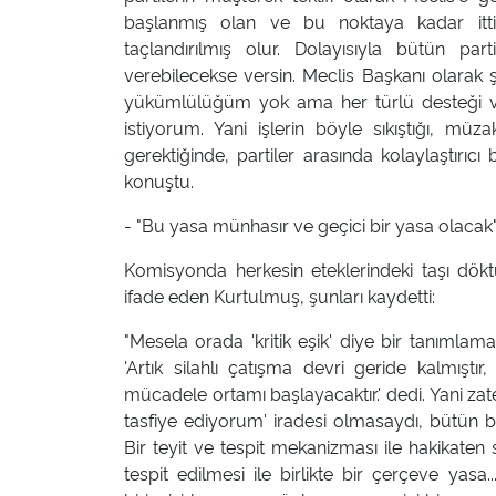
başlanmış olan ve bu noktaya kadar ittif
taçlandırılmış olur. Dolayısıyla bütün pa
verebilecekse versin. Meclis Başkanı olarak ş
yükümlülüğüm yok ama her türlü desteği v
istiyorum. Yani işlerin böyle sıkıştığı, m
gerektiğinde, partiler arasında kolaylaştırıc
konuştu.
- "Bu yasa münhasır ve geçici bir yasa olacak
Komisyonda herkesin eteklerindeki taşı dök
ifade eden Kurtulmuş, şunları kaydetti:
"Mesela orada 'kritik eşik' diye bir tanımlam
'Artık silahlı çatışma devri geride kalmıştı
mücadele ortamı başlayacaktır.' dedi. Yani za
tasfiye ediyorum' iradesi olmasaydı, bütün
Bir teyit ve tespit mekanizması ile hakikaten s
tespit edilmesi ile birlikte bir çerçeve yas