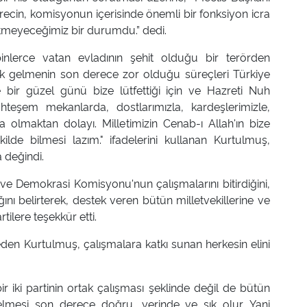
 sürecin, komisyonun içerisinde önemli bir fonksiyon icra
etmeyeceğimiz bir durumdu.” dedi.
inlerce vatan evladının şehit olduğu bir terörden
ak gelmenin son derece zor olduğu süreçleri Türkiye
e bir güzel günü bize lütfettiği için ve Hazreti Nuh
teşem mekanlarda, dostlarımızla, kardeşlerimizle,
a olmaktan dolayı. Milletimizin Cenab-ı Allah'ın bize
ilde bilmesi lazım." ifadelerini kullanan Kurtulmuş,
 değindi.
e Demokrasi Komisyonu'nun çalışmalarını bitirdiğini,
ğını belirterek, destek veren bütün milletvekillerine ve
tilere teşekkür etti.
eden Kurtulmuş, çalışmalara katkı sunan herkesin elini
r iki partinin ortak çalışması şeklinde değil de bütün
 gelmesi son derece doğru, yerinde ve şık olur. Yani