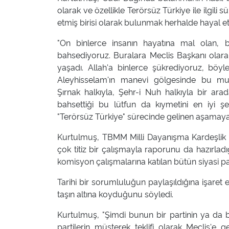
olarak ve özellikle Terörsüz Türkiye ile ilgili
etmiş birisi olarak bulunmak herhalde hayal 
"On binlerce insanın hayatına mal olan, b
bahsediyoruz. Buralara Meclis Başkanı olar
yaşadı. Allah'a binlerce şükrediyoruz, böyl
Aleyhisselam'ın manevi gölgesinde bu muh
Şırnak halkıyla, Şehr-i Nuh halkıyla bir arad
bahsettiği bu lütfun da kıymetini en iyi şek
"Terörsüz Türkiye" sürecinde gelinen aşamaya
Kurtulmuş, TBMM Milli Dayanışma Kardeşlik v
çok titiz bir çalışmayla raporunu da hazırladı
komisyon çalışmalarına katılan bütün siyasi par
Tarihi bir sorumluluğun paylaşıldığına işaret 
taşın altına koyduğunu söyledi.
Kurtulmuş, "Şimdi bunun bir partinin ya da bi
partilerin müşterek teklifi olarak Meclis'e