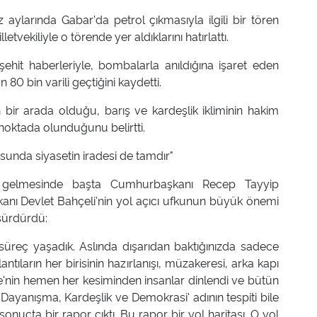
aylarında Gabar'da petrol çıkmasıyla ilgili bir tören
etvekiliyle o törende yer aldıklarını hatırlattı.
ehit haberleriyle, bombalarla anıldığına işaret eden
0 bin varili geçtiğini kaydetti.
 bir arada olduğu, barış ve kardeşlik ikliminin hakim
 noktada olunduğunu belirtti.
usunda siyasetin iradesi de tamdır"
a gelmesinde başta Cumhurbaşkanı Recep Tayyip
şkanı Devlet Bahçeli'nin yol açıcı ufkunun büyük önemi
sürdürdü:
süreç yaşadık. Aslında dışarıdan baktığınızda sadece
tıların her birisinin hazırlanışı, müzakeresi, arka kapı
iye'nin hemen her kesiminden insanlar dinlendi ve bütün
li Dayanışma, Kardeşlik ve Demokrasi' adının tespiti bile
onuçta bir rapor çıktı. Bu rapor bir yol haritası. O yol