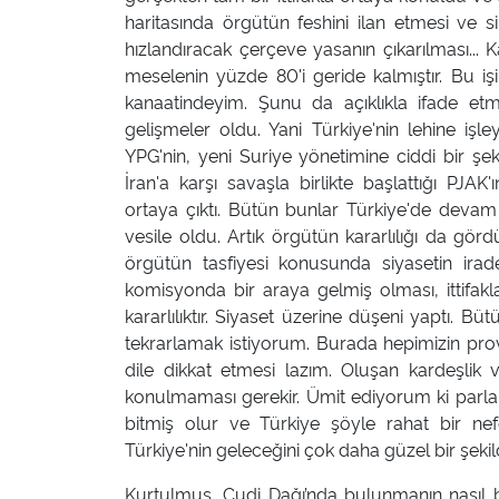
haritasında örgütün feshini ilan etmesi ve sil
hızlandıracak çerçeve yasanın çıkarılması.
meselenin yüzde 80'i geride kalmıştır. Bu i
kanaatindeyim. Şunu da açıklıkla ifade et
gelişmeler oldu. Yani Türkiye'nin lehine işl
YPG'nin, yeni Suriye yönetimine ciddi bir şek
İran'a karşı savaşla birlikte başlattığı PJA
ortaya çıktı. Bütün bunlar Türkiye'de deva
vesile oldu. Artık örgütün kararlılığı da görd
örgütün tasfiyesi konusunda siyasetin irade
komisyonda bir araya gelmiş olması, ittifak
kararlılıktır. Siyaset üzerine düşeni yaptı. B
tekrarlamak istiyorum. Burada hepimizin prov
dile dikkat etmesi lazım. Oluşan kardeşlik v
konulmaması gerekir. Ümit ediyorum ki parl
bitmiş olur ve Türkiye şöyle rahat bir ne
Türkiye'nin geleceğini çok daha güzel bir şeki
Kurtulmuş, Cudi Dağı’nda bulunmanın nasıl b