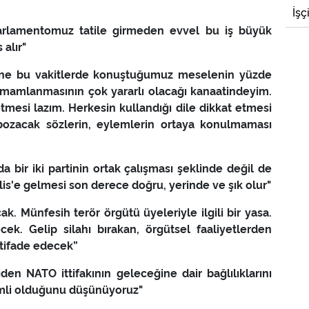
İşç
parlamentomuz tatile girmeden evvel bu iş büyük
 alır"
ene bu vakitlerde konuştuğumuz meselenin yüzde
 tamamlanmasının çok yararlı olacağı kanaatindeyim.
mesi lazım. Herkesin kullandığı dile dikkat etmesi
i bozacak sözlerin, eylemlerin ortaya konulmaması
da bir iki partinin ortak çalışması şeklinde değil de
lis'e gelmesi son derece doğru, yerinde ve şık olur"
k. Münfesih terör örgütü üyeleriyle ilgili bir yasa.
cek. Gelip silahı bırakan, örgütsel faaliyetlerden
stifade edecek”
den NATO ittifakının geleceğine dair bağlılıklarını
emli olduğunu düşünüyoruz"