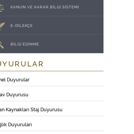
KANUN VE KARAR BİLGİ SİSTEMİ
E-DİLEKÇE
BİLGİ EDİNME
UYURULAR
nel Duyurular
nav Duyurusu
an Kaynakları Staj Duyurusu
lık Duyuruları