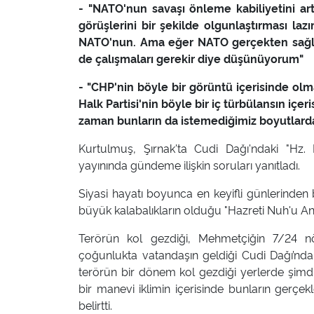
- "NATO'nun savaşı önleme kabiliyetini artı
görüşlerini bir şekilde olgunlaştırması 
NATO'nun. Ama eğer NATO gerçekten sağlı
de çalışmaları gerekir diye düşünüyorum"
- "CHP'nin böyle bir görüntü içerisinde olma
Halk Partisi'nin böyle bir iç türbülansın içer
zaman bunların da istemediğimiz boyutlarda
Kurtulmuş, Şırnak'ta Cudi Dağı'ndaki "Hz.
yayınında gündeme ilişkin soruları yanıtladı.
Siyasi hayatı boyunca en keyifli günlerinden b
büyük kalabalıkların olduğu "Hazreti Nuh'u An
Terörün kol gezdiği, Mehmetçiğin 7/24 nö
çoğunlukta vatandaşın geldiği Cudi Dağı’nda
terörün bir dönem kol gezdiği yerlerde şimdi
bir manevi iklimin içerisinde bunların gerçe
belirtti.