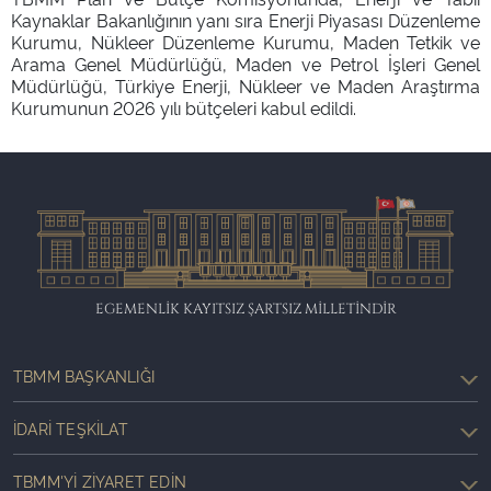
Kaynaklar Bakanlığının yanı sıra Enerji Piyasası Düzenleme
Kurumu, Nükleer Düzenleme Kurumu, Maden Tetkik ve
Arama Genel Müdürlüğü, Maden ve Petrol İşleri Genel
Müdürlüğü, Türkiye Enerji, Nükleer ve Maden Araştırma
Kurumunun 2026 yılı bütçeleri kabul edildi.
EGEMENLİK KAYITSIZ ŞARTSIZ MİLLETİNDİR
TBMM BAŞKANLIĞI
İDARI TEŞKILAT
TBMM'YI ZIYARET EDIN