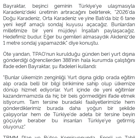
Bayraktar, beşinci geminin Türkiye'ye ulaşmasıyla
Karadeniz'deki üretimin artıracağını belirterek, "2026'da
Doğu Karadeniz, Orta Karadeniz ve yine Batı'da biz 6 tane
yeni keşif amaçlı sondaj kuyusu açacağız. Bunlardan
milletimize bir yeni müjdeyi İnşallah paylaşacağız.
Hedefimiz budur. Eğer bu gemileri almasaydık Akdeniz'de
1 metre sondaj yapamazdık." diye konuştu.
Öte yandan, TPAO'nun kurulduğu günden beri yurt dışına
gönderdiği öğrencilerden 388'inin hala kurumda çalıştığını
ifade eden Bayraktar, şu ifadeleri kullandı:
"Bunlar ülkemizin zenginliği. Yurt dışına gidip orada eğitim
alıp orada belli bir bilgi birikimine sahip olup ülkemize
dönüp hizmet ediyorlar. Yurt içinde de yeni eğitimler
kazandırmamızda da hiç bir beis görmediğini ifade etmek
istiyorum. Tam tersine buradaki faaliyetlerimizle hem
gönderdiklerimiz burada daha yoğun bir şekilde
çalışıyorlar hem de Türkiye'de adeta bir tersine beyin
göçüyle beraber bu insanları Türkiye'ye getirmiş
oluyoruz."
TBMM Plan ve Bütçe Komisyonunda, Enerji ve Tabii