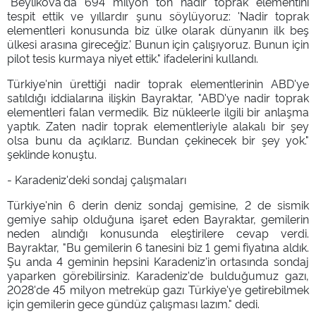
"Beylikova'da 694 milyon ton nadir toprak elementini
tespit ettik ve yıllardır şunu söylüyoruz: 'Nadir toprak
elementleri konusunda biz ülke olarak dünyanın ilk beş
ülkesi arasına gireceğiz.' Bunun için çalışıyoruz. Bunun için
pilot tesis kurmaya niyet ettik." ifadelerini kullandı.
Türkiye'nin ürettiği nadir toprak elementlerinin ABD'ye
satıldığı iddialarına ilişkin Bayraktar, "ABD'ye nadir toprak
elementleri falan vermedik. Biz nükleerle ilgili bir anlaşma
yaptık. Zaten nadir toprak elementleriyle alakalı bir şey
olsa bunu da açıklarız. Bundan çekinecek bir şey yok."
şeklinde konuştu.
- Karadeniz'deki sondaj çalışmaları
Türkiye'nin 6 derin deniz sondaj gemisine, 2 de sismik
gemiye sahip olduğuna işaret eden Bayraktar, gemilerin
neden alındığı konusunda eleştirilere cevap verdi.
Bayraktar, "Bu gemilerin 6 tanesini biz 1 gemi fiyatına aldık.
Şu anda 4 geminin hepsini Karadeniz'in ortasında sondaj
yaparken görebilirsiniz. Karadeniz'de bulduğumuz gazı,
2028'de 45 milyon metreküp gazı Türkiye'ye getirebilmek
için gemilerin gece gündüz çalışması lazım." dedi.