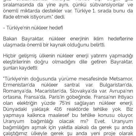
sıralamasında da yine aynı, çünkü sübvansiyonlar ve
önemli miktarda destekler var. Türkiye 1. sırada bunu da
ifade etmek istiyorum." dedi.
- Türkiye'nin nükleer hedefi
Bakan Bayraktar, nükleer enerjinin iklim hedeflerine
ulaşmada önemli bir kaynak olduğunu belirtti.
Hiçbir gelişmiş ülkenin nükleer enerji yatırımı yapmadığı
eleştirilerinin doğru olmadığını dile getiren Bayraktar,
şunları kaydetti:
"Türkiye'nin doğusunda yürüme mesafesinde Metsamor,
Ermenistan'da nükleer santral var. Bulgaristan'da,
Romanya'da, Macaristan'da, Slovakya'da var. Avrupa'nın
ortasına, Fransa'da, Paris'in göbeğinde, Fransa'nın ihtiyacı
olan elektriğin yüzde 75'ini sağlayan nükleer enerji.
Dünyadaki yaklaşık 416 reaktörde tehlike yok. Biz
yapmaya kalkınca maalesef bu tehlike konusu oluyor.
Uranyum bağımlılığı olacak mı? Evet. Uranyum
bağımlılığını aşmak için yakıtla alakalı da gerek şu anda
çalıştığımız ülkeyle gerek şu anda yeni proje olarak