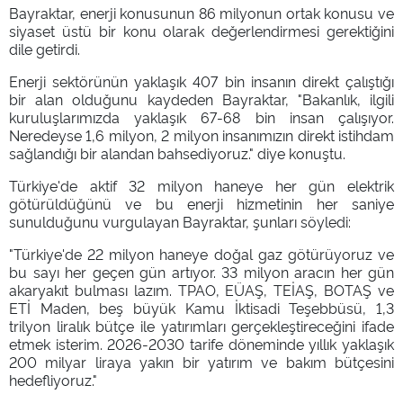
Bayraktar, enerji konusunun 86 milyonun ortak konusu ve
siyaset üstü bir konu olarak değerlendirmesi gerektiğini
dile getirdi.
Enerji sektörünün yaklaşık 407 bin insanın direkt çalıştığı
bir alan olduğunu kaydeden Bayraktar, "Bakanlık, ilgili
kuruluşlarımızda yaklaşık 67-68 bin insan çalışıyor.
Neredeyse 1,6 milyon, 2 milyon insanımızın direkt istihdam
sağlandığı bir alandan bahsediyoruz." diye konuştu.
Türkiye'de aktif 32 milyon haneye her gün elektrik
götürüldüğünü ve bu enerji hizmetinin her saniye
sunulduğunu vurgulayan Bayraktar, şunları söyledi:
"Türkiye'de 22 milyon haneye doğal gaz götürüyoruz ve
bu sayı her geçen gün artıyor. 33 milyon aracın her gün
akaryakıt bulması lazım. TPAO, EÜAŞ, TEİAŞ, BOTAŞ ve
ETİ Maden, beş büyük Kamu İktisadi Teşebbüsü, 1,3
trilyon liralık bütçe ile yatırımları gerçekleştireceğini ifade
etmek isterim. 2026-2030 tarife döneminde yıllık yaklaşık
200 milyar liraya yakın bir yatırım ve bakım bütçesini
hedefliyoruz."