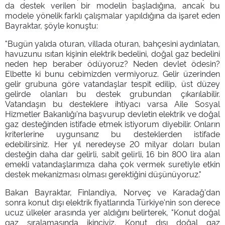
da destek verilen bir modelin başladığına, ancak bu
modele yönelik farklı çalışmalar yapıldığına da işaret eden
Bayraktar, şöyle konuştu:
"Bugün yalıda oturan, villada oturan, bahçesini aydınlatan,
havuzunu ısıtan kişinin elektrik bedelini, doğal gaz bedelini
neden hep beraber ödüyoruz? Neden devlet ödesin?
Elbette ki bunu cebimizden vermiyoruz. Gelir üzerinden
gelir grubuna göre vatandaşlar tespit edilip, üst düzey
gelirde olanları bu destek grubundan çıkarılabilir.
Vatandaşın bu desteklere ihtiyacı varsa Aile Sosyal
Hizmetler Bakanlığı'na başvurup devletin elektrik ve doğal
gaz desteğinden istifade etmek istiyorum diyebilir. Onların
kriterlerine uygunsanız bu desteklerden istifade
edebilirsiniz. Her yıl neredeyse 20 milyar doları bulan
desteğin daha dar gelirli, sabit gelirli, 16 bin 800 lira alan
emekli vatandaşlarımıza daha çok vermek suretiyle etkin
destek mekanizması olması gerektiğini düşünüyoruz."
Bakan Bayraktar, Finlandiya, Norveç ve Karadağ'dan
sonra konut dışı elektrik fiyatlarında Türkiye'nin son derece
ucuz ülkeler arasında yer aldığını belirterek, "Konut doğal
gaz sıralamasında ikinciyiz. Konut dışı doğal gaz