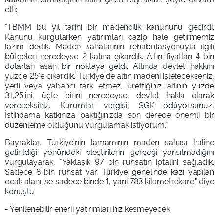
etti:
"TBMM bu yıl tarihi bir madencilik kanununu geçirdi.
Kanunu kurgularken yatırımları cazip hale getirmemiz
lazım dedik. Maden sahalarının rehabilitasyonuyla ilgili
bütçeleri neredeyse 2 katına çıkardık. Altın fiyatları 4 bin
dolarları aşan bir noktaya geldi. Altında devlet hakkını
yüzde 25'e çıkardık. Türkiye'de altın madeni işletecekseniz,
yerli veya yabancı fark etmez, ürettiğiniz altının yüzde
31,25'ini, üçte birini neredeyse, devlet hakkı olarak
vereceksiniz. Kurumlar vergisi, SGK ödüyorsunuz,
İstihdama katkınıza baktığınızda son derece önemli bir
düzenleme olduğunu vurgulamak istiyorum."
Bayraktar, Türkiye'nin tamamının maden sahası haline
getirildiği yönündeki eleştirilerin gerçeği yansıtmadığını
vurgulayarak, "Yaklaşık 97 bin ruhsatın iptalini sağladık.
Sadece 8 bin ruhsat var, Türkiye genelinde kazı yapılan
ocak alanı ise sadece binde 1, yani 783 kilometrekare." diye
konuştu.
- Yenilenebilir enerji yatırımları hız kesmeyecek