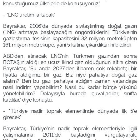
konuştuğumuz ülkelerle de konuşuyoruz."
- "LNG üretimi artacak"
Bayraktar, 2016'da dünyada sıvılaştırılmış doğal gazın
(LNG) artmaya başlayacağını öngördüklerini, Türkiye'nin
gazlaştırma tesisinin kapasitesini 32 milyon metreküpten
161 milyon metreküpe, yani 5 katına çıkardıklarını bildirdi.
ABD'den alınacak LNG'nin Türkmen gazından sonra
BOTAŞ'ın aldığı en ucuz ikinci gaz olduğunun altını çizen
Bayraktar, "Şu anda 2027'den itibaren çok rekabetçi bir
fiyatla aldığımız bir gaz. Biz niye pahalıya doğal gaz
alalım? Ben bu gazı pahalıya aldığım zaman vatandaşa
nasıl indirim yapabilirim? Nasıl bu kadar bütçe yükünü
yönetebilirim? Dolayısıyla burada çuvalladılar, sınıfta
kaldılar." diye konuştu.
- "Türkiye nadir toprak elementinde dünyada ilk 5'e
girecek"
Bayraktar, Türkiye'nin nadir toprak elementleriyle ilgili
çalışmalarına 2011'de başladığını vurgulayarak,