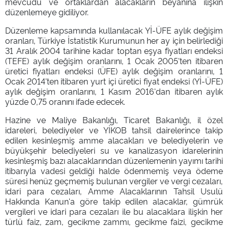
mevcudu ve ortaklardan alacakların beyanına ilişkin
düzenlemeye gidiliyor.
Düzenleme kapsamında kullanılacak Yİ-ÜFE aylık değişim
oranları, Türkiye İstatistik Kurumunun her ay için belirlediği
31 Aralık 2004 tarihine kadar toptan eşya fiyatları endeksi
(TEFE) aylık değişim oranlarını, 1 Ocak 2005'ten itibaren
üretici fiyatları endeksi (ÜFE) aylık değişim oranlarını, 1
Ocak 2014'ten itibaren yurt içi üretici fiyat endeksi (Yİ-ÜFE)
aylık değişim oranlarını, 1 Kasım 2016'dan itibaren aylık
yüzde 0,75 oranını ifade edecek.
Hazine ve Maliye Bakanlığı, Ticaret Bakanlığı, il özel
idareleri, belediyeler ve YİKOB tahsil dairelerince takip
edilen kesinleşmiş amme alacakları ve belediyelerin ve
büyükşehir belediyeleri su ve kanalizasyon idarelerinin
kesinleşmiş bazı alacaklarından düzenlemenin yayımı tarihi
itibarıyla vadesi geldiği halde ödenmemiş veya ödeme
süresi henüz geçmemiş bulunan vergiler ve vergi cezaları,
idari para cezaları, Amme Alacaklarının Tahsil Usulü
Hakkında Kanun'a göre takip edilen alacaklar, gümrük
vergileri ve idari para cezaları ile bu alacaklara ilişkin her
türlü faiz, zam, gecikme zammı, gecikme faizi, gecikme