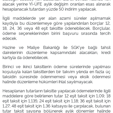
alacak yerine Yİ-ÜFE aylık değişim oranlan esas alınarak
hesaplanacak tutardan yüzde 50 indirim yapılacak.
İlgili maddelerde yer alan azami süreler aşılmamak
kaydıyla bu düzenlemeye göre yapılandırılan borçlar 12,
18, 24, 36 veya 48 eşit taksitte ödenebilecek. Borçlular,
ödeme seçeneklerinden birini başvuru sırasında tercih
edecek.
Hazine ve Maliye Bakanlığı ile SGK'ye bağlı tahsil
dairelerinin düzenleme kapsamındaki alacakları, kredi
kartıyla da ödenebilecek.
Birinci ve ikinci taksitlerin ödeme sürelerinde yapılması
koşuluyla kalan taksitlerden bir takvim yılında en fazla üç
taksidin süresinde ödenmemesi veya eksik ödenmesi
halinde düzenleme hükümleri ihlal sayılmayacak.
Hesaplanan tutarların taksitle yapılacak ödemelerinde ilgili
maddelere göre belirlenen tutar 12 eşit taksit için 1,09; 18
eşit taksit için 1,135; 24 eşit taksit için 1,18; 36 eşit taksit için
1,27; 48 eşit taksit için 1,36 katsayısı ile çarpılacak, bulunan
tutar taksit sayısına bölünerek aylık dönemler halinde