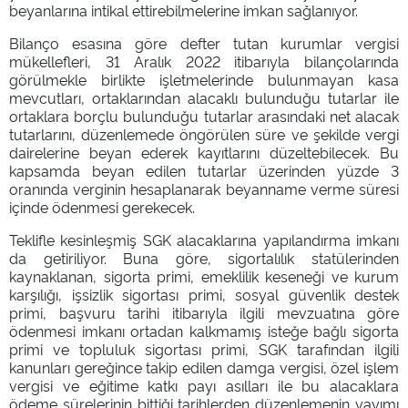
beyanlarına intikal ettirebilmelerine imkan sağlanıyor.
Bilanço esasına göre defter tutan kurumlar vergisi
mükellefleri, 31 Aralık 2022 itibarıyla bilançolarında
görülmekle birlikte işletmelerinde bulunmayan kasa
mevcutları, ortaklarından alacaklı bulunduğu tutarlar ile
ortaklara borçlu bulunduğu tutarlar arasındaki net alacak
tutarlarını, düzenlemede öngörülen süre ve şekilde vergi
dairelerine beyan ederek kayıtlarını düzeltebilecek. Bu
kapsamda beyan edilen tutarlar üzerinden yüzde 3
oranında verginin hesaplanarak beyanname verme süresi
içinde ödenmesi gerekecek.
Teklifle kesinleşmiş SGK alacaklarına yapılandırma imkanı
da getiriliyor. Buna göre, sigortalılık statülerinden
kaynaklanan, sigorta primi, emeklilik keseneği ve kurum
karşılığı, işsizlik sigortası primi, sosyal güvenlik destek
primi, başvuru tarihi itibarıyla ilgili mevzuatına göre
ödenmesi imkanı ortadan kalkmamış isteğe bağlı sigorta
primi ve topluluk sigortası primi, SGK tarafından ilgili
kanunları gereğince takip edilen damga vergisi, özel işlem
vergisi ve eğitime katkı payı asılları ile bu alacaklara
ödeme sürelerinin bittiği tarihlerden düzenlemenin yayımı