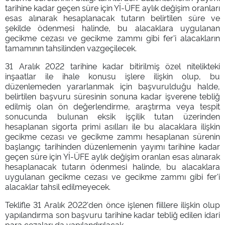
tarihine kadar geçen süre için Yİ-ÜFE aylık değişim oranları
esas alınarak hesaplanacak tutarın belirtilen süre ve
şekilde ödenmesi halinde, bu alacaklara uygulanan
gecikme cezası ve gecikme zammı gibi fer'i alacakların
tamamının tahsilinden vazgeçilecek.
31 Aralık 2022 tarihine kadar bitirilmiş özel nitelikteki
inşaatlar ile ihale konusu işlere ilişkin olup, bu
düzenlemeden yararlanmak için başvurulduğu halde,
belirtilen başvuru süresinin sonuna kadar işverene tebliğ
edilmiş olan ön değerlendirme, araştırma veya tespit
sonucunda bulunan eksik işçilik tutan üzerinden
hesaplanan sigorta primi asılları ile bu alacaklara ilişkin
gecikme cezası ve gecikme zammı hesaplanan sürenin
başlangıç tarihinden düzenlemenin yayımı tarihine kadar
geçen süre için Yİ-ÜFE aylık değişim oranlan esas alınarak
hesaplanacak tutarın ödenmesi halinde, bu alacaklara
uygulanan gecikme cezası ve gecikme zammı gibi fer'i
alacaklar tahsil edilmeyecek.
Teklifle 31 Aralık 2022'den önce işlenen fiillere ilişkin olup
yapılandırma son başvuru tarihine kadar tebliğ edilen idari
para cezaları da yapılandırılacak.