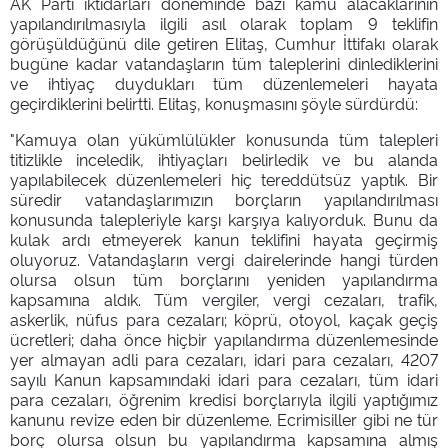
AK Parti iktidarları döneminde bazı kamu alacaklarının
yapılandırılmasıyla ilgili asıl olarak toplam 9 teklifin
görüşüldüğünü dile getiren Elitaş, Cumhur İttifakı olarak
bugüne kadar vatandaşların tüm taleplerini dinlediklerini
ve ihtiyaç duydukları tüm düzenlemeleri hayata
geçirdiklerini belirtti. Elitaş, konuşmasını şöyle sürdürdü:
"Kamuya olan yükümlülükler konusunda tüm talepleri
titizlikle inceledik, ihtiyaçları belirledik ve bu alanda
yapılabilecek düzenlemeleri hiç tereddütsüz yaptık. Bir
süredir vatandaşlarımızın borçların yapılandırılması
konusunda talepleriyle karşı karşıya kalıyorduk. Bunu da
kulak ardı etmeyerek kanun teklifini hayata geçirmiş
oluyoruz. Vatandaşların vergi dairelerinde hangi türden
olursa olsun tüm borçlarını yeniden yapılandırma
kapsamına aldık. Tüm vergiler, vergi cezaları, trafik,
askerlik, nüfus para cezaları; köprü, otoyol, kaçak geçiş
ücretleri; daha önce hiçbir yapılandırma düzenlemesinde
yer almayan adli para cezaları, idari para cezaları, 4207
sayılı Kanun kapsamındaki idari para cezaları, tüm idari
para cezaları, öğrenim kredisi borçlarıyla ilgili yaptığımız
kanunu revize eden bir düzenleme. Ecrimisiller gibi ne tür
borç olursa olsun bu yapılandırma kapsamına almış