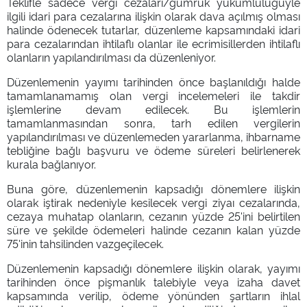
Teklifle sadece vergi cezaları/gümrük yükümlülüğüyle
ilgili idari para cezalarına ilişkin olarak dava açılmış olması
halinde ödenecek tutarlar, düzenleme kapsamındaki idari
para cezalarından ihtilaflı olanlar ile ecrimisillerden ihtilaflı
olanların yapılandırılması da düzenleniyor.
Düzenlemenin yayımı tarihinden önce başlanıldığı halde
tamamlanamamış olan vergi incelemeleri ile takdir
işlemlerine devam edilecek. Bu işlemlerin
tamamlanmasından sonra, tarh edilen vergilerin
yapılandırılması ve düzenlemeden yararlanma, ihbarname
tebliğine bağlı başvuru ve ödeme süreleri belirlenerek
kurala bağlanıyor.
Buna göre, düzenlemenin kapsadığı dönemlere ilişkin
olarak iştirak nedeniyle kesilecek vergi ziyaı cezalarında,
cezaya muhatap olanların, cezanın yüzde 25'ini belirtilen
süre ve şekilde ödemeleri halinde cezanın kalan yüzde
75'inin tahsilinden vazgeçilecek.
Düzenlemenin kapsadığı dönemlere ilişkin olarak, yayımı
tarihinden önce pişmanlık talebiyle veya izaha davet
kapsamında verilip, ödeme yönünden şartların ihlal