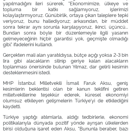
yapılmadığını ileri sürerek, "Ekonomimize, ülkeye ve
topluma bir katkı sağlamıyoruz, işlerimizi
kolaylaştırmıyoruz. Günübirlik, ortaya çıkan taleplere tepki
veriyoruz, bunu hallediyoruz; arkasından, bir müddet
sonra tekrar aynı sorunla karşılaşıyoruz, ikinci, üçüncü...
Bundan sonra böyle bir düzenlemeyle ilgili yasanın
gelmeyeceğinin hiçbir garantisi yok, geçmişte olmadığı
gibi." ifadelerini kullandı.
Gerçekten mali alan yaratıldıysa, bütçe açığı yoksa 2-3 bin
lira gibi alacakların silinip geriye kalan alacakların
toplanması önerisinde bulunan Yılmaz, dar gelirli kesimin
desteklenmesini istedi.
MHP İstanbul Milletvekili İsmail Faruk Aksu, geniş
kesimlerin beklentisi olan bir kanun teklifini getiren
milletvekillerine teşekkür ederek, küresel ekonomiyi
olumsuz etkileyen gelişmelerin Türkiye'yi de etkilediğini
kaydetti.
Türkiye yaptığı atılımlarla, aldığı tedbirlerle, ekonomi
politikalarıyla dünyada pozitif yönde ayrışan ülkelerden
birisi olduğuna işaret eden Aksu, "Bununla beraber, bazı