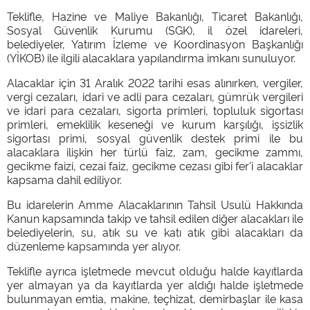
Teklifle, Hazine ve Maliye Bakanlığı, Ticaret Bakanlığı,
Sosyal Güvenlik Kurumu (SGK), il özel idareleri,
belediyeler, Yatırım İzleme ve Koordinasyon Başkanlığı
(YİKOB) ile ilgili alacaklara yapılandırma imkanı sunuluyor.
Alacaklar için 31 Aralık 2022 tarihi esas alınırken, vergiler,
vergi cezaları, idari ve adli para cezaları, gümrük vergileri
ve idari para cezaları, sigorta primleri, topluluk sigortası
primleri, emeklilik keseneği ve kurum karşılığı, işsizlik
sigortası primi, sosyal güvenlik destek primi ile bu
alacaklara ilişkin her türlü faiz, zam, gecikme zammı,
gecikme faizi, cezai faiz, gecikme cezası gibi fer'i alacaklar
kapsama dahil ediliyor.
Bu idarelerin Amme Alacaklarının Tahsil Usulü Hakkında
Kanun kapsamında takip ve tahsil edilen diğer alacakları ile
belediyelerin, su, atık su ve katı atık gibi alacakları da
düzenleme kapsamında yer alıyor.
Teklifle ayrıca işletmede mevcut olduğu halde kayıtlarda
yer almayan ya da kayıtlarda yer aldığı halde işletmede
bulunmayan emtia, makine, teçhizat, demirbaşlar ile kasa