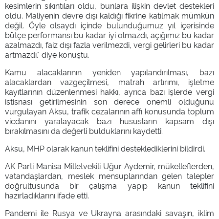
kesimlerin sıkıntıları oldu, bunlara ilişkin devlet destekleri
oldu. Maliyenin devre dışı kaldığı fikrine katılmak mümkün
değil. Öyle olsaydı içinde bulunduğumuz yıl içerisinde
bütçe performansı bu kadar iyi olmazdı, açığımız bu kadar
azalmazdı, faiz dışı fazla verilmezdi, vergi gelirleri bu kadar
artmazdı." diye konuştu.
Kamu alacaklarının yeniden yapılandırılması, bazı
alacaklardan vazgeçilmesi, matrah artırımı, işletme
kayıtlarının düzenlenmesi hakkı, ayrıca bazı işlerde vergi
istisnası getirilmesinin son derece önemli olduğunu
vurgulayan Aksu, trafik cezalarının affı konusunda toplum
vicdanını yaralayacak bazı hususların kapsam dışı
bırakılmasını da değerli bulduklarını kaydetti.
Aksu, MHP olarak kanun teklifini desteklediklerini bildirdi.
AK Parti Manisa Milletvekili Uğur Aydemir, mükelleflerden,
vatandaşlardan, meslek mensuplarından gelen talepler
doğrultusunda bir çalışma yapıp kanun teklifini
hazırladıklarını ifade etti.
Pandemi ile Rusya ve Ukrayna arasındaki savaşın, iklim