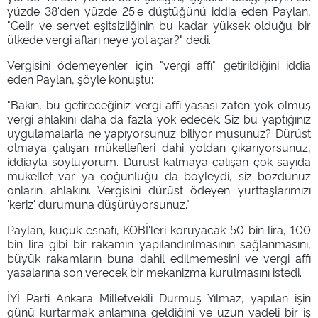
yüzde 38'den yüzde 25'e düştüğünü iddia eden Paylan,
"Gelir ve servet eşitsizliğinin bu kadar yüksek olduğu bir
ülkede vergi afları neye yol açar?" dedi.
Vergisini ödemeyenler için "vergi affı" getirildiğini iddia
eden Paylan, şöyle konuştu:
"Bakın, bu getireceğiniz vergi affı yasası zaten yok olmuş
vergi ahlakını daha da fazla yok edecek. Siz bu yaptığınız
uygulamalarla ne yapıyorsunuz biliyor musunuz? Dürüst
olmaya çalışan mükellefleri dahi yoldan çıkarıyorsunuz,
iddiayla söylüyorum. Dürüst kalmaya çalışan çok sayıda
mükellef var ya çoğunluğu da böyleydi, siz bozdunuz
onların ahlakını. Vergisini dürüst ödeyen yurttaşlarımızı
'keriz' durumuna düşürüyorsunuz."
Paylan, küçük esnafı, KOBİ'leri koruyacak 50 bin lira, 100
bin lira gibi bir rakamın yapılandırılmasının sağlanmasını,
büyük rakamların buna dahil edilmemesini ve vergi affı
yasalarına son verecek bir mekanizma kurulmasını istedi.
İYİ Parti Ankara Milletvekili Durmuş Yılmaz, yapılan işin
günü kurtarmak anlamına geldiğini ve uzun vadeli bir iş