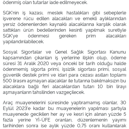
ödenmiş olan tutarlar iade edilmeyecek.
SGK'nin iş kazası, meslek hastalıkları gibi sebeplerle
işverene rücu edilen alacakları ve emekli aylıklarından
yersiz ödenenlerden kaynaklı alacaklarına karşılık olarak
sattıkları ürün bedellerinden kesinti yapılmak suretiyle
SGK'ye ödenmesi gereken prim alacakları
yapılandırılabilecek.
Sosyal Sigortalar ve Genel Sağlık Sigortası Kanunu
kapsamından çıkarılan iş yerlerine ilişkin olup, ödeme
süresi 31 Aralık 2020 veya önceki bir tarih olduğu halde
ödenmemiş sigorta primi, işsizlik sigortası primi, sosyal
güvenlik destek primi ve idari para cezası asılları toplamı
500 lirasını aşmayan alacaklar ile tutarına bakılmaksızın bu
alacaklara bağlı feri alacaklardan tutarı 10 bin lirayı
aşmayanların tahsilinden vazgeçilecek.
Araç muayenelerini süresinde yaptıramamış olanlar, 30
Eylül 2023'e kadar bu muayenelerin yapılması şartıyla
muayenede gecikilen her ay ve kesri için alınan yüzde 5
fazla yerine Yİ-ÜFE oranları, düzenlemenin yayımı
tarihinden sonra ise aylık yüzde 0,75 oranı kullanılarak