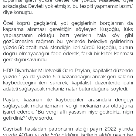
arkadaşlar. Devleti yok etmişiz, bu tespiti yapmamız lazım."
diye konuştu.
Özel köprü geçişlerini, yol geçişlerinin borçlarının da
kapsama alınması gerektiğini söyleyen Kuşoğlu, lüks
yapılaşmanın olduğu bazı yerlerin hala köy gibi
gözükmesine rağmen bu yerlerde belediye gelirlerinin
yüzde 50 azaltılmak istendiğini ileri sürdü. Kuşoğlu, bunun
doğru olmayacağını ifade ederek, farklı bir kriter konması
gerektiğini savundu.
HDP Diyarbakır Milletvekili Garo Paylan, kapitalist düzende
yüzde 1 ya da yüzde 5'in kazanacağını ancak geri kalanın
kaybedeceğini ileri sürerek, kapitalist düzenlerde dahi
adaleti sağlayacak mekanizmalar bulunduğunu söyledi.
Paylan, kazanan ile kaybedenler arasındaki dengeyi
sağlayacak mekanizmanın vergi mekanizması olduğuna
işaret ederek, "Bu vergi affı yasasını niye getirdiniz, niçin
getirdiniz?" diye sordu.
Gayrisafi hasıladan patronların aldığı payın 2022 yılında
yüzde 40'tan yüzde 55'e çıktığını, işçilerin aldığı payın ise