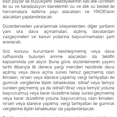
bazı paylar ile büyükşehir belediyelerinin katı atık ücretleri
ile su ve kanalizasyon idarelerinin su ve atık su bedeli ile
harcamalara katılma payı alacakları ve YİKOB'ların
alacakları yapılandırılacak.
Düzenlemeden yararlanmak isteyenlerden, diğer şartların
yanı sıra dava açmamaları, açılmış davalardan
vazgeçmeleri ve kanun yollarına başvurmamaları şartı
aranacak.
Söz konusu kurumların kesinleşmemiş veya dava
safhasında bulunan amme alacakları da teklifin
kapsamında yer alıyor. Buna göre, düzenlemenin yayımı
tarihi itibarıyla ilk derece yargı mercileri nezdinde dava
açılmış veya dava açma süresi henüz geçmemiş olan
ikmalen, re'sen veya idarece yapılmış vergi tarhiyatları ile
gümrük vergilerine ilişkin tahakkuklar, istinaf veya temyiz
süreleri geçmemiş ya da istinaf/itiraz veya temyiz yoluna
başvurulmuş veya karar düzeltme talep süresi geçmemiş
veya karar düzeltme yoluna başvurulmuş olan ikmalen,
re'sen veya idarece yapılmış vergi tarhiyatları ile gümrük
vergilerine ilişkin tahakkuklar da yapılandırılacak.