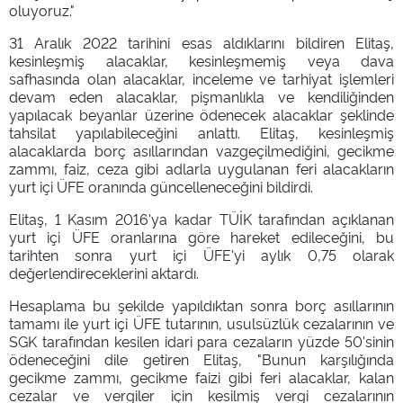
oluyoruz."
31 Aralık 2022 tarihini esas aldıklarını bildiren Elitaş,
kesinleşmiş alacaklar, kesinleşmemiş veya dava
safhasında olan alacaklar, inceleme ve tarhiyat işlemleri
devam eden alacaklar, pişmanlıkla ve kendiliğinden
yapılacak beyanlar üzerine ödenecek alacaklar şeklinde
tahsilat yapılabileceğini anlattı. Elitaş, kesinleşmiş
alacaklarda borç asıllarından vazgeçilmediğini, gecikme
zammı, faiz, ceza gibi adlarla uygulanan feri alacakların
yurt içi ÜFE oranında güncelleneceğini bildirdi.
Elitaş, 1 Kasım 2016'ya kadar TÜİK tarafından açıklanan
yurt içi ÜFE oranlarına göre hareket edileceğini, bu
tarihten sonra yurt içi ÜFE'yi aylık 0,75 olarak
değerlendireceklerini aktardı.
Hesaplama bu şekilde yapıldıktan sonra borç asıllarının
tamamı ile yurt içi ÜFE tutarının, usulsüzlük cezalarının ve
SGK tarafından kesilen idari para cezaların yüzde 50'sinin
ödeneceğini dile getiren Elitaş, "Bunun karşılığında
gecikme zammı, gecikme faizi gibi feri alacaklar, kalan
cezalar ve vergiler için kesilmiş vergi cezalarının