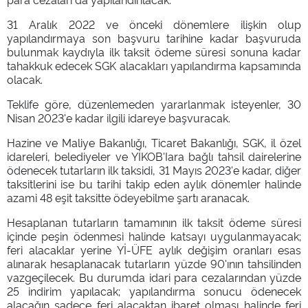
31 Aralık 2022 ve önceki dönemlere ilişkin olup
yapılandırmaya son başvuru tarihine kadar başvuruda
bulunmak kaydıyla ilk taksit ödeme süresi sonuna kadar
tahakkuk edecek SGK alacakları yapılandırma kapsamında
olacak.
Teklife göre, düzenlemeden yararlanmak isteyenler, 30
Nisan 2023'e kadar ilgili idareye başvuracak.
Hazine ve Maliye Bakanlığı, Ticaret Bakanlığı, SGK, il özel
idareleri, belediyeler ve YİKOB'Iara bağlı tahsil dairelerine
ödenecek tutarların ilk taksidi, 31 Mayıs 2023'e kadar, diğer
taksitlerini ise bu tarihi takip eden aylık dönemler halinde
azami 48 eşit taksitte ödeyebilme şartı aranacak.
Hesaplanan tutarların tamamının ilk taksit ödeme süresi
içinde peşin ödenmesi halinde katsayı uygulanmayacak;
feri alacaklar yerine Yİ-ÜFE aylık değişim oranları esas
alınarak hesaplanacak tutarların yüzde 90'ının tahsilinden
vazgeçilecek. Bu durumda idari para cezalarından yüzde
25 indirim yapılacak; yapılandırma sonucu ödenecek
alacağın sadece feri alacaktan ibaret olması halinde feri