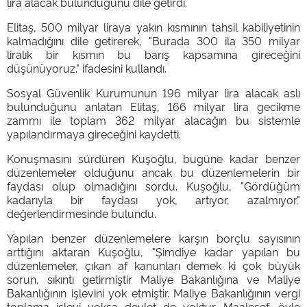
lira alacak bulunduğunu dile getirdi.
Elitaş, 500 milyar liraya yakın kısmının tahsil kabiliyetinin
kalmadığını dile getirerek, "Burada 300 ila 350 milyar
liralık bir kısmın bu barış kapsamına gireceğini
düşünüyoruz." ifadesini kullandı.
Sosyal Güvenlik Kurumunun 196 milyar lira alacak aslı
bulunduğunu anlatan Elitaş, 166 milyar lira gecikme
zammı ile toplam 362 milyar alacağın bu sistemle
yapılandırmaya gireceğini kaydetti.
Konuşmasını sürdüren Kuşoğlu, bugüne kadar benzer
düzenlemeler olduğunu ancak bu düzenlemelerin bir
faydası olup olmadığını sordu. Kuşoğlu, "Gördüğüm
kadarıyla bir faydası yok, artıyor, azalmıyor."
değerlendirmesinde bulundu.
Yapılan benzer düzenlemelere karşın borçlu sayısının
arttığını aktaran Kuşoğlu, "Şimdiye kadar yapılan bu
düzenlemeler, çıkan af kanunları demek ki çok büyük
sorun, sıkıntı getirmiştir Maliye Bakanlığına ve Maliye
Bakanlığının işlevini yok etmiştir. Maliye Bakanlığının vergi
toplama işlevi yoksa devlet de yoktur. Maalesef, öyle