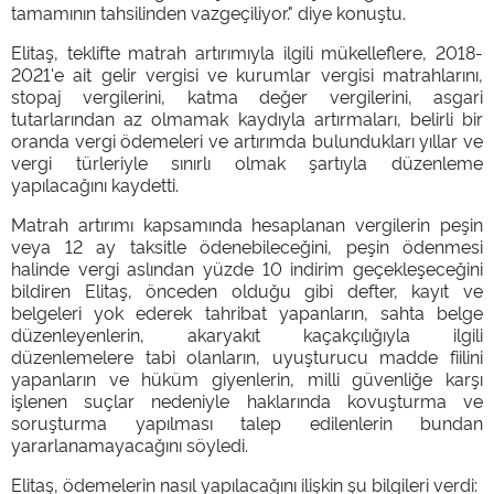
tamamının tahsilinden vazgeçiliyor." diye konuştu.
Elitaş, teklifte matrah artırımıyla ilgili mükelleflere, 2018-
2021'e ait gelir vergisi ve kurumlar vergisi matrahlarını,
stopaj vergilerini, katma değer vergilerini, asgari
tutarlarından az olmamak kaydıyla artırmaları, belirli bir
oranda vergi ödemeleri ve artırımda bulundukları yıllar ve
vergi türleriyle sınırlı olmak şartıyla düzenleme
yapılacağını kaydetti.
Matrah artırımı kapsamında hesaplanan vergilerin peşin
veya 12 ay taksitle ödenebileceğini, peşin ödenmesi
halinde vergi aslından yüzde 10 indirim geçekleşeceğini
bildiren Elitaş, önceden olduğu gibi defter, kayıt ve
belgeleri yok ederek tahribat yapanların, sahta belge
düzenleyenlerin, akaryakıt kaçakçılığıyla ilgili
düzenlemelere tabi olanların, uyuşturucu madde fiilini
yapanların ve hüküm giyenlerin, milli güvenliğe karşı
işlenen suçlar nedeniyle haklarında kovuşturma ve
soruşturma yapılması talep edilenlerin bundan
yararlanamayacağını söyledi.
Elitaş, ödemelerin nasıl yapılacağını ilişkin şu bilgileri verdi: