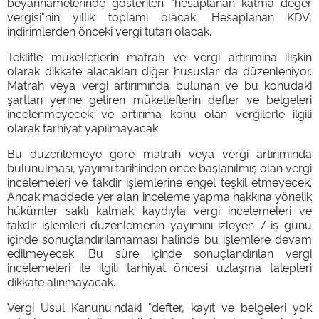
beyannamelerinde gösterilen "hesaplanan katma değer
vergisi"nin yıllık toplamı olacak. Hesaplanan KDV,
indirimlerden önceki vergi tutarı olacak.
Teklifle mükelleflerin matrah ve vergi artırımına ilişkin
olarak dikkate alacakları diğer hususlar da düzenleniyor.
Matrah veya vergi artırımında bulunan ve bu konudaki
şartları yerine getiren mükelleflerin defter ve belgeleri
incelenmeyecek ve artırıma konu olan vergilerle ilgili
olarak tarhiyat yapılmayacak.
Bu düzenlemeye göre matrah veya vergi artırımında
bulunulması, yayımı tarihinden önce başlanılmış olan vergi
incelemeleri ve takdir işlemlerine engel teşkil etmeyecek.
Ancak maddede yer alan inceleme yapma hakkına yönelik
hükümler saklı kalmak kaydıyla vergi incelemeleri ve
takdir işlemleri düzenlemenin yayımını izleyen 7 iş günü
içinde sonuçlandırılamaması halinde bu işlemlere devam
edilmeyecek. Bu süre içinde sonuçlandırılan vergi
incelemeleri ile ilgili tarhiyat öncesi uzlaşma talepleri
dikkate alınmayacak.
Vergi Usul Kanunu'ndaki "defter, kayıt ve belgeleri yok