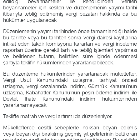
edildiği beyannameler ile kendiliğinden verilen
beyannameler için kesilen ve düzenlemenin yayımı tarihi
itibarıyla tebliğ edilmemiş vergi cezaları hakkında da bu
hükümler uygulanacak.
Düzenlemenin yayımı tarihinden önce tamamlandığı halde
bu tarihte veya bu tarihten sonra vergi dairesi kayıtlarına
intikal eden takdir komisyonu kararları ve vergi inceleme
raporları üzerine gerekli tarh ve tebliğ işlemleri yapılması
ve belirlenen tutarın, belirtilen süre içinde ödenmesi
şartıyla teklifin hükümlerinden yararlanılabilecek.
Bu düzenleme hükümlerinden yararlanacak mükellefler,
Vergi Usul Kanunu'ndaki uzlaşma, tarhiyat öncesi
uzlaşma, vergi cezalarında indirim, Gümrük Kanunu'nun
uzlaşma, Kabahatler Kanunu'nun peşin ödeme indirimi ile
Devlet İhale Kanunu'ndaki indirim hükümlerinden
yararlanamayacak.
Teklifte matrah ve vergi artırımı da düzenleniyor.
Mükelleflerce çeşitli sebeplerle noksan beyan edilmiş
veya beyan dışı bırakılmış geçmiş yıl gelirlerinin belli oran
ve tutarlar dahilinde beyan edilmesi sağlanıyor. Bu şekilde