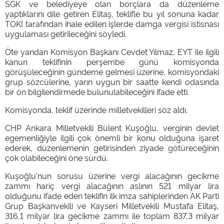
SGK ve belediyeye olan borçlara da düzenleme
yaptıklarını dile getiren Elitaş, teklifle bu yıl sonuna kadar
TOKİ tarafından ihale edilen işlerde damga vergisi istisnası
uygulaması getirileceğini söyledi.
Öte yandan Komisyon Başkanı Cevdet Yılmaz, EYT ile ilgili
kanun teklifinin perşembe günü komisyonda
görüşüleceğinin gündeme gelmesi üzerine, komisyondaki
grup sözcülerine, yarın uygun bir saatte kendi odasında
bir ön bilgilendirmede bulunulabileceğini ifade etti.
Komisyonda, teklif üzerinde milletvekilleri söz aldı.
CHP Ankara Milletvekili Bülent Kuşoğlu, verginin devlet
egemenliğiyle ilgili çok önemli bir konu olduğuna işaret
ederek, düzenlemenin getirisinden ziyade götüreceğinin
çok olabileceğini öne sürdü.
Kuşoğlu'nun sorusu üzerine vergi alacağının gecikme
zammı hariç vergi alacağının aslının 521 milyar lira
olduğunu ifade eden teklifin ilk imza sahiplerinden AK Parti
Grup Başkanvekili ve Kayseri Milletvekili Mustafa Elitaş,
316,1 milyar lira gecikme zammı ile toplam 837,3 milyar