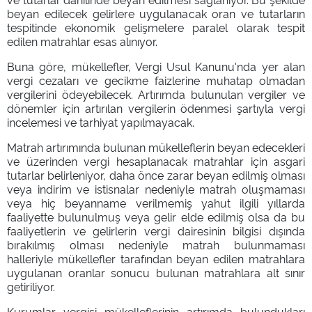
beyan edilecek gelirlere uygulanacak oran ve tutarların
tespitinde ekonomik gelişmelere paralel olarak tespit
edilen matrahlar esas alınıyor.
Buna göre, mükellefler, Vergi Usul Kanunu'nda yer alan
vergi cezaları ve gecikme faizlerine muhatap olmadan
vergilerini ödeyebilecek. Artırımda bulunulan vergiler ve
dönemler için artırılan vergilerin ödenmesi şartıyla vergi
incelemesi ve tarhiyat yapılmayacak.
Matrah artırımında bulunan mükelleflerin beyan edecekleri
ve üzerinden vergi hesaplanacak matrahlar için asgari
tutarlar belirleniyor, daha önce zarar beyan edilmiş olması
veya indirim ve istisnalar nedeniyle matrah oluşmaması
veya hiç beyanname verilmemiş yahut ilgili yıllarda
faaliyette bulunulmuş veya gelir elde edilmiş olsa da bu
faaliyetlerin ve gelirlerin vergi dairesinin bilgisi dışında
bırakılmış olması nedeniyle matrah bulunmaması
halleriyle mükellefler tarafından beyan edilen matrahlara
uygulanan oranlar sonucu bulunan matrahlara alt sınır
getiriliyor.
Kurumlar vergisi mükelleflerinin artırımda bulundukları