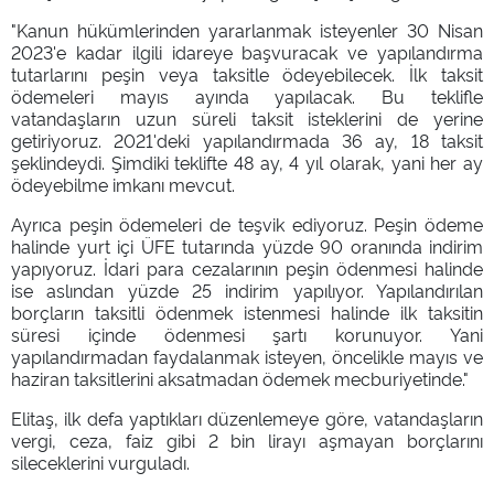
"Kanun hükümlerinden yararlanmak isteyenler 30 Nisan
2023'e kadar ilgili idareye başvuracak ve yapılandırma
tutarlarını peşin veya taksitle ödeyebilecek. İlk taksit
ödemeleri mayıs ayında yapılacak. Bu teklifle
vatandaşların uzun süreli taksit isteklerini de yerine
getiriyoruz. 2021'deki yapılandırmada 36 ay, 18 taksit
şeklindeydi. Şimdiki teklifte 48 ay, 4 yıl olarak, yani her ay
ödeyebilme imkanı mevcut.
Ayrıca peşin ödemeleri de teşvik ediyoruz. Peşin ödeme
halinde yurt içi ÜFE tutarında yüzde 90 oranında indirim
yapıyoruz. İdari para cezalarının peşin ödenmesi halinde
ise aslından yüzde 25 indirim yapılıyor. Yapılandırılan
borçların taksitli ödenmek istenmesi halinde ilk taksitin
süresi içinde ödenmesi şartı korunuyor. Yani
yapılandırmadan faydalanmak isteyen, öncelikle mayıs ve
haziran taksitlerini aksatmadan ödemek mecburiyetinde."
Elitaş, ilk defa yaptıkları düzenlemeye göre, vatandaşların
vergi, ceza, faiz gibi 2 bin lirayı aşmayan borçlarını
sileceklerini vurguladı.