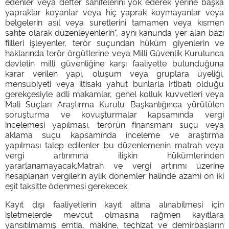
edenler veya defter sahifelerini yok ederek yerine başka
yapraklar koyanlar veya hiç yaprak koymayanlar veya
belgelerin asıl veya suretlerini tamamen veya kısmen
sahte olarak düzenleyenlerin", aynı kanunda yer alan bazı
fiilleri işleyenler, terör suçundan hüküm giyenlerin ve
haklarında terör örgütlerine veya Milli Güvenlik Kurulunca
devletin milli güvenliğine karşı faaliyette bulunduğuna
karar verilen yapı, oluşum veya gruplara üyeliği,
mensubiyeti veya iltisakı yahut bunlarla irtibatı olduğu
gerekçesiyle adli makamlar, genel kolluk kuvvetleri veya
Mali Suçları Araştırma Kurulu Başkanlığınca yürütülen
soruşturma ve kovuşturmalar kapsamında vergi
incelemesi yapılması, terörün finansmanı suçu veya
aklama suçu kapsamında inceleme ve araştırma
yapılması talep edilenler bu düzenlemenin matrah veya
vergi artırımına ilişkin hükümlerinden
yararlanamayacak.Matrah ve vergi artırımı üzerine
hesaplanan vergilerin aylık dönemler halinde azami on iki
eşit taksitte ödenmesi gerekecek.
Kayıt dışı faaliyetlerin kayıt altına alınabilmesi için
işletmelerde mevcut olmasına rağmen kayıtlara
yansıtılmamış emtia, makine, teçhizat ve demirbaşların