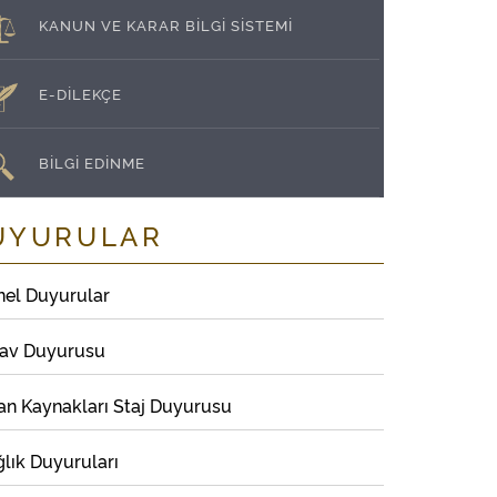
KANUN VE KARAR BİLGİ SİSTEMİ
E-DİLEKÇE
BİLGİ EDİNME
UYURULAR
nel Duyurular
nav Duyurusu
an Kaynakları Staj Duyurusu
lık Duyuruları