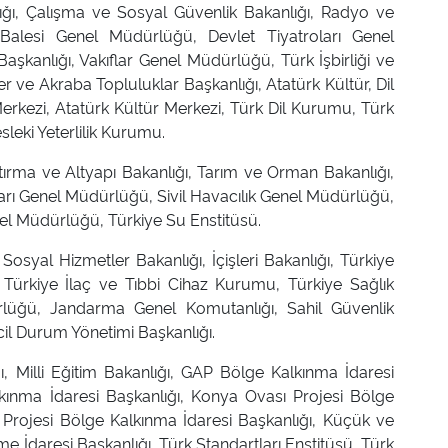
ığı, Çalışma ve Sosyal Güvenlik Bakanlığı, Radyo ve
alesi Genel Müdürlüğü, Devlet Tiyatroları Genel
kanlığı, Vakıflar Genel Müdürlüğü, Türk İşbirliği ve
er ve Akraba Topluluklar Başkanlığı, Atatürk Kültür, Dil
rkezi, Atatürk Kültür Merkezi, Türk Dil Kurumu, Türk
leki Yeterlilik Kurumu.
tırma ve Altyapı Bakanlığı, Tarım ve Orman Bakanlığı,
lları Genel Müdürlüğü, Sivil Havacılık Genel Müdürlüğü,
el Müdürlüğü, Türkiye Su Enstitüsü.
 Sosyal Hizmetler Bakanlığı, İçişleri Bakanlığı, Türkiye
Türkiye İlaç ve Tıbbi Cihaz Kurumu, Türkiye Sağlık
ürlüğü, Jandarma Genel Komutanlığı, Sahil Güvenlik
cil Durum Yönetimi Başkanlığı.
ı, Milli Eğitim Bakanlığı, GAP Bölge Kalkınma İdaresi
kınma İdaresi Başkanlığı, Konya Ovası Projesi Bölge
 Projesi Bölge Kalkınma İdaresi Başkanlığı, Küçük ve
me İdaresi Başkanlığı, Türk Standartları Enstitüsü, Türk