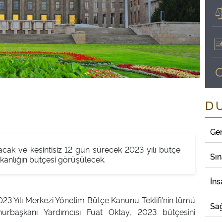
D
Ge
ak ve kesintisiz 12 gün sürecek 2023 yılı bütçe
Sı
anlığın bütçesi görüşülecek.
İns
023 Yılı Merkezi Yönetim Bütçe Kanunu Teklifi'nin tümü
Sağ
urbaşkanı Yardımcısı Fuat Oktay, 2023 bütçesini