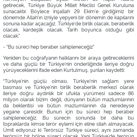
getirecek, Türkiye Büyük Millet Meclisi Genel Kuruluna
sunacaktır. Böylece inşallah 29 Ekim'e girdiğimiz bir
dönemde Allah'ın izniyle yepyeni bir dönemin de kapılarını
sonuna kadar açacağız. Türkiye'de birlik olacak, beraberlik
olacak, kardeşlik olacak. Tarih boyunca olduğu gibi
olacak.”
- “Bu süreci hep beraber sahipleneceğiz”
Yeniden bu coğrafyanın halklarını bir araya getireceklerini
ve daha güçlü bir Türkiye'nin önderliğinde ileriye doğru
yürüyeceklerini ifade eden Kurtulmuş, şunları kaydetti:
“Türkiye'nin güçlü olması, Türkiye'nin sağlam yere
basması ve Türkiye'nin birlik beraberlik merkezi olarak
ileriye doğru aydınlık bir ufukla yürümesi sadece 86
milyon olarak bizim değil, dünyanın bütün mazlumlarının
da beklentisi ve bütün mazlumlarının da neredeyse
yegane çaresidir. Bunun için bu süreci hep beraber
sahipleneceğiz. Bu sürecin sonunda bir daha bu
topraklarda kimse terör eylemi için eline silah almayacak.
Ümit ediyoruz ki Terörsüz Türkiye süreci, aynı zamanda
terörsüz bir bölge süreci olacak. Yani Türkiye'de terörün