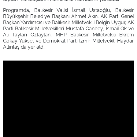
Programda, Balıkesir Valisi İsmail Ustaoğlu, Balıkesir
Büyükşehir Belediye Başkanı Ahmet Akın, AK Parti Genel
Başkan Yardımcısı ve Balıkesir Milletvekili Belgin Uygur, AK
Parti Balıkesir Milletvekilleri Mustafa Canbey, İsmail Ok ve
Ali Taylan Öztaylan, MHP Balıkesir Milletvekili Ekrem
Gökay Yüksel ve Demokrat Parti İzmir Milletvekili Haydar
Altıntaş da yer aldı.