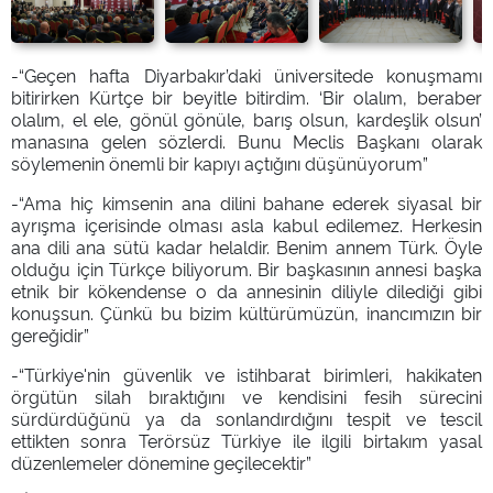
-“Geçen hafta Diyarbakır’daki üniversitede konuşmamı
bitirirken Kürtçe bir beyitle bitirdim. ‘Bir olalım, beraber
olalım, el ele, gönül gönüle, barış olsun, kardeşlik olsun’
manasına gelen sözlerdi. Bunu Meclis Başkanı olarak
söylemenin önemli bir kapıyı açtığını düşünüyorum”
-“Ama hiç kimsenin ana dilini bahane ederek siyasal bir
ayrışma içerisinde olması asla kabul edilemez. Herkesin
ana dili ana sütü kadar helaldir. Benim annem Türk. Öyle
olduğu için Türkçe biliyorum. Bir başkasının annesi başka
etnik bir kökendense o da annesinin diliyle dilediği gibi
konuşsun. Çünkü bu bizim kültürümüzün, inancımızın bir
gereğidir”
-“Türkiye'nin güvenlik ve istihbarat birimleri, hakikaten
örgütün silah bıraktığını ve kendisini fesih sürecini
sürdürdüğünü ya da sonlandırdığını tespit ve tescil
ettikten sonra Terörsüz Türkiye ile ilgili birtakım yasal
düzenlemeler dönemine geçilecektir”