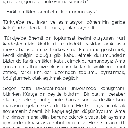
için el ele, gönül gönüle verme sürecidir.”
-“Farklı kimlikleri kabul etmek durumundayız”
Türkiye’de ret, inkar ve asimilasyon döneminin geride
kaldığını belirten Kurtulmuş, şunları kaydetti:
“Türkiye'de önemli bir toplumsal kesimi oluşturan Kürt
kardeşlerimizin kimlikleri üzerindeki baskılar artık asla
mevzu bahis olamaz. Herkes kendi kültürünü geliştirmek,
kendi kimliğini olduğu gibi kabul etmek durumundadır.
Bizler de farklı kimlikleri kabul etmek durumundayız. Ama
şunun da altını çizmek isterim ki farklı kimlikleri kabul
etmek, farklı kimlikler üzerinden toplumu ayrıştırmak,
bölüştürmek, ötekileştirmek değildir.
Geçen hafta Diyarbakır’daki üniversitede konuşmamı
bitirirken Kürtçe bir beyitle bitirdim. ‘Bir olalım, beraber
olalım, el ele, gönül gönüle, barış olsun, kardeşlik olsun’
manasına gelen sözlerdi. Bunu Meclis Başkanı olarak
söylemenin önemli bir kapıyı açtığını düşünüyorum. Ama
hiç kimsenin ana dilini bahane ederek siyasal bir ayrışma
içerisinde olması asla kabul edilemez. Herkesin ana dili