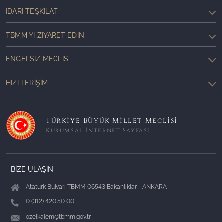
İDARI TEŞKILAT
TBMM'YI ZIYARET EDIN
ENGELSIZ MECLIS
HIZLI ERIŞIM
Türkiye Büyük Millet Meclisi
Kurumsal İnternet Sayfası
BİZE ULAŞIN
Atatürk Bulvarı TBMM 06543 Bakanlıklar - ANKARA
0 (312) 420 50 00
ozelkalem@tbmm.gov.tr