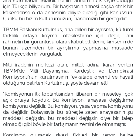
ana sütü kadar helaldir. Benim annem Türk. Öyle olduğu
için Türkçe biliyorum. Bir başkasının annesi başka etnik bir
kökendense o da annesinin diliyle dilediği gibi konuşsun.
Çünkü bu bizim kültürümüzün, inancımızın bir gereğidir.”
TBMM Başkanı Kurtulmuş, ana dilleri bir ayrışma, kültürel
farklılık ortaya koyma, ötekileştirme için değil, ilahi
rahmetin bir görüntüsü olarak kabul ettiklerini, kimsenin de
bunun üzerinden bir ayrıştırma yapmasına müsaade
etmeyeceklerini vurguladı.
Milli iradenin merkezi olan, millet adına karar verilen
TBMM'de Milli Dayanışma, Kardeşlik ve Demokrasi
Komisyonu’nun kurulmasının fevkalade önemli ve hayati
olduğunu belirten Kurtulmuş, şöyle devam etti:
“Komisyonun ilk toplantısından itibaren bir meseleyi çok
açık ortaya koyduk. Bu komisyon, anayasa değiştirme
komisyonu değildir. Bu komisyon, yasa yapma komisyonu
da değildir. Dolayısıyla bu süreçte zaten anayasanın şu
maddesi değişsin, bu maddesi değişsin diye bir talep
olmadığı gibi böyle bir tartışmanın zemini de olmamıştır.
Komisyon oluşacak siyasi fikirleri bir rapor haline