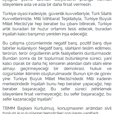
isteyenlere asla ve asla bir daha fırsat vermesin.
Türkiye siyasi iradesiyle, güvenlik kuvvetleriyle, Türk Silahlı
Kuvvetlerimizle, Milli İstihbarat Teşkilatıyla, Türkiye Büyük
Millet Meclisi'yle hep beraber bu çıbanı bitirecek, Türkiye
artık buradan bir huzur ortamını tesis edecek, buradan
inşallah kalıcı barışımızı yeniden inşa edeceğiz.
Bu çatışma çözümlerinde negatif barış, pozitif barış diye
tabirler kullanılıyor. Negatif barış, silahların teslim edilmesi,
terörün, terör örgütlerinin artık faaliyetlerini durdurmasıdır.
Bundan sonra da bir toplumsal bütünleşme süreci, yani
kalıcı olarak bir daha hiç kimsenin aklından dahi silahı eline
almayı geçirmeyeceği bir demokrasi, hukuk ve
özgürlükler ikliminin oluşturulmasıdır. Bunun için de görev
yine Türkiye Büyük Millet Meclisi'ndedir. Milli iradenin
merkezindedir. İnşallah bunu hep beraber yapacağız, hep
beraber başaracağız. Bu sefer süreci zehirlemek
isteyenlere fırsat vermeyeceğiz, bu sefer başaracağız, bu
sefer kazanacağız inşallah.”
TBMM Başkanı Kurtulmuş, konuşmasının ardından sivil
toplum kuruluşlarının temsilcileri sorularını yanıtladı.