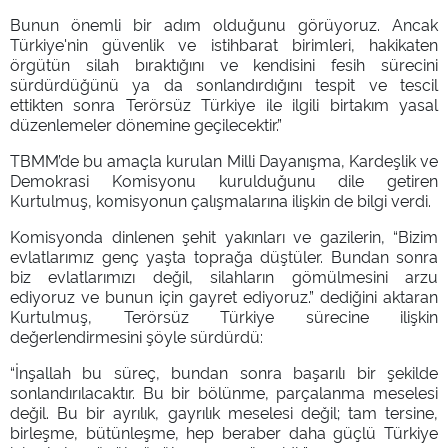
Bunun önemli bir adım olduğunu görüyoruz. Ancak
Türkiye'nin güvenlik ve istihbarat birimleri, hakikaten
örgütün silah bıraktığını ve kendisini fesih sürecini
sürdürdüğünü ya da sonlandırdığını tespit ve tescil
ettikten sonra Terörsüz Türkiye ile ilgili birtakım yasal
düzenlemeler dönemine geçilecektir.”
TBMM’de bu amaçla kurulan Milli Dayanışma, Kardeşlik ve
Demokrasi Komisyonu kurulduğunu dile getiren
Kurtulmuş, komisyonun çalışmalarına ilişkin de bilgi verdi.
Komisyonda dinlenen şehit yakınları ve gazilerin, “Bizim
evlatlarımız genç yaşta toprağa düştüler. Bundan sonra
biz evlatlarımızı değil, silahların gömülmesini arzu
ediyoruz ve bunun için gayret ediyoruz.” dediğini aktaran
Kurtulmuş, Terörsüz Türkiye sürecine ilişkin
değerlendirmesini şöyle sürdürdü:
“İnşallah bu süreç, bundan sonra başarılı bir şekilde
sonlandırılacaktır. Bu bir bölünme, parçalanma meselesi
değil. Bu bir ayrılık, gayrılık meselesi değil; tam tersine,
birleşme, bütünleşme, hep beraber daha güçlü Türkiye