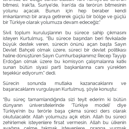
bitmesi, Irak'ta, Suriye'de, İran'da da terörün bitmesinin
yolunu açacak. Bunun için hep beraber kendi
imkanlarımızı bir araya getirerek güçlü bir bölge ve güçlü
bir Türkiye olarak yolumuza devam edeceğiz.”
Sivil toplum kuruluşlarının bu sürece sahip çıkmasını
isteyen Kurtulmuş, “Bu sürece başından beri fevkalade
büyük destek veren, sürecin önünü açan başta Sayın
Devlet Bahçeli olmak üzere, süreci bir devlet politikası
haline dönüştüren Sayın Cumhurbaşkanımız Recep Tayyip
Erdoğan olmak üzere bu komisyon çalışmalarına katkı
sunan bütün siyasi parti başkanlarına canı yürekten
teşekkür ediyorum.” dedi.
Sürecin sonunda mutlaka kazanacaklarını ve
başaracaklarını vurgulayan Kurtulmuş, şöyle konuştu:
“Bu süreç tamamlandığında sizi teyit ederim ki bütün
dünyanın üniversitelerinde ‘Türkiye modeli’ diye
Türkiye'nin bu terörle başa çıkma süreci ders olarak
okutulacaktır. Allah yolumuzu açık etsin. Allah bu süreci
zehirlemek isteyenlere fırsat vermesin. Allah bu ülkenin
ayağına çelme takmak isteyenlere, pranga vurmak