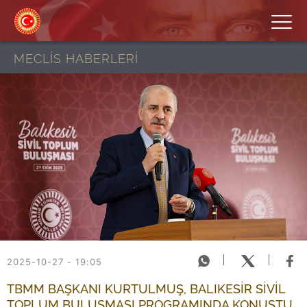
MECLİS HABERLERİ
2025-10-27 - 19:05
TBMM BAŞKANI KURTULMUŞ, BALIKESİR SİVİL
TOPLUM BULUŞMASI PROGRAMINDA KONUŞTU