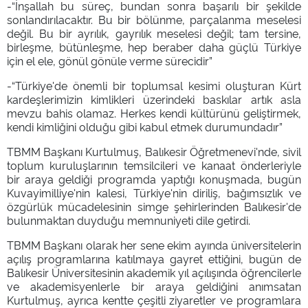
-“İnşallah bu süreç, bundan sonra başarılı bir şekilde
sonlandırılacaktır. Bu bir bölünme, parçalanma meselesi
değil. Bu bir ayrılık, gayrılık meselesi değil; tam tersine,
birleşme, bütünleşme, hep beraber daha güçlü Türkiye
için el ele, gönül gönüle verme sürecidir”
-“Türkiye'de önemli bir toplumsal kesimi oluşturan Kürt
kardeşlerimizin kimlikleri üzerindeki baskılar artık asla
mevzu bahis olamaz. Herkes kendi kültürünü geliştirmek,
kendi kimliğini olduğu gibi kabul etmek durumundadır”
TBMM Başkanı Kurtulmuş, Balıkesir Öğretmenevi'nde, sivil
toplum kuruluşlarının temsilcileri ve kanaat önderleriyle
bir araya geldiği programda yaptığı konuşmada, bugün
Kuvayimilliye'nin kalesi, Türkiye'nin diriliş, bağımsızlık ve
özgürlük mücadelesinin simge şehirlerinden Balıkesir'de
bulunmaktan duyduğu memnuniyeti dile getirdi.
TBMM Başkanı olarak her sene ekim ayında üniversitelerin
açılış programlarına katılmaya gayret ettiğini, bugün de
Balıkesir Üniversitesinin akademik yıl açılışında öğrencilerle
ve akademisyenlerle bir araya geldiğini anımsatan
Kurtulmuş, ayrıca kentte çeşitli ziyaretler ve programlara