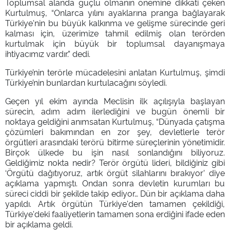
Toplumsal alanda güçlü olmanın önemine dikkati çeken
Kurtulmuş, “Onlarca yılını ayaklarına pranga bağlayarak
Türkiye'nin bu büyük kalkınma ve gelişme sürecinde geri
kalması için, üzerimize tahmil edilmiş olan terörden
kurtulmak için büyük bir toplumsal dayanışmaya
ihtiyacımız vardır.” dedi.
Türkiye’nin terörle mücadelesini anlatan Kurtulmuş, şimdi
Türkiye’nin bunlardan kurtulacağını söyledi.
Geçen yıl ekim ayında Meclisin ilk açılışıyla başlayan
sürecin, adım adım ilerlediğini ve bugün önemli bir
noktaya geldiğini anımsatan Kurtulmuş, “Dünyada çatışma
çözümleri bakımından en zor şey, devletlerle terör
örgütleri arasındaki terörü bitirme süreçlerinin yönetimidir.
Birçok ülkede bu işin nasıl sonlandığını biliyoruz.
Geldiğimiz nokta nedir? Terör örgütü lideri, bildiğiniz gibi
‘Örgütü dağıtıyoruz, artık örgüt silahlarını bırakıyor’ diye
açıklama yapmıştı. Ondan sonra devletin kurumları bu
süreci ciddi bir şekilde takip ediyor… Dün bir açıklama daha
yapıldı. Artık örgütün Türkiye'den tamamen çekildiği,
Türkiye'deki faaliyetlerin tamamen sona erdiğini ifade eden
bir açıklama geldi.