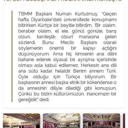
TBMM Başkanı Numan Kurtulmuş, “Geçen
hafta Diyarbakır’daki üniversitede konuşmamı
bitirirken Kürtçe bir beyitle bitirdim. ‘Bir olalım,
beraber olalım, el ele, gönül gönüle, barış
olsun, kardeşlik olsun’ manasına gelen
sözlerdi. Bunu Meclis Başkanı olarak
söylemenin önemli bir kapıyı açtığını
düşünüyorum. Ama hiç kimsenin ana dilini
bahane ederek siyasal bir ayrışma içerisinde
olması asla kabul edilemez. Herkesin ana dili
ana sütü kadar helaldir. Benim annem Türk.
Öyle olduğu için Türkçe biliyorum. Bir
başkasının annesi başka etnik bir kökendense o
da annesinin diliyle dilediği gibi konuşsun.
Çünkü bu bizim kültürümüzün, inancımızın bir
gereğidir.” dedi.