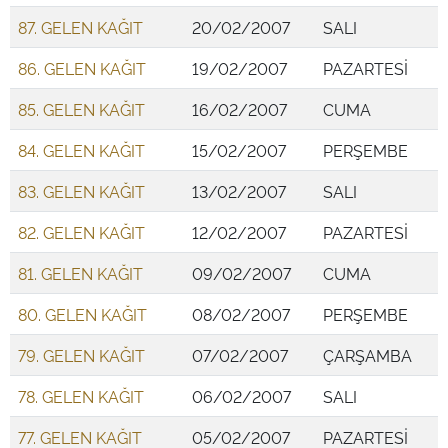
87. GELEN KAĞIT
20/02/2007
SALI
86. GELEN KAĞIT
19/02/2007
PAZARTESİ
85. GELEN KAĞIT
16/02/2007
CUMA
84. GELEN KAĞIT
15/02/2007
PERŞEMBE
83. GELEN KAĞIT
13/02/2007
SALI
82. GELEN KAĞIT
12/02/2007
PAZARTESİ
81. GELEN KAĞIT
09/02/2007
CUMA
80. GELEN KAĞIT
08/02/2007
PERŞEMBE
79. GELEN KAĞIT
07/02/2007
ÇARŞAMBA
78. GELEN KAĞIT
06/02/2007
SALI
77. GELEN KAĞIT
05/02/2007
PAZARTESİ