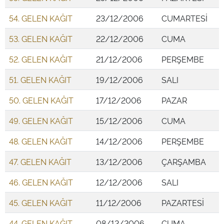
54. GELEN KAĞIT
23/12/2006
CUMARTESİ
53. GELEN KAĞIT
22/12/2006
CUMA
52. GELEN KAĞIT
21/12/2006
PERŞEMBE
51. GELEN KAĞIT
19/12/2006
SALI
50. GELEN KAĞIT
17/12/2006
PAZAR
49. GELEN KAĞIT
15/12/2006
CUMA
48. GELEN KAĞIT
14/12/2006
PERŞEMBE
47. GELEN KAĞIT
13/12/2006
ÇARŞAMBA
46. GELEN KAĞIT
12/12/2006
SALI
45. GELEN KAĞIT
11/12/2006
PAZARTESİ
44. GELEN KAĞIT
08/12/2006
CUMA