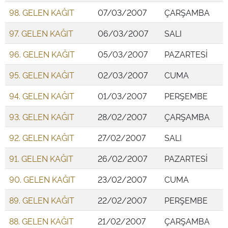
98. GELEN KAĞIT
07/03/2007
ÇARŞAMBA
97. GELEN KAĞIT
06/03/2007
SALI
96. GELEN KAĞIT
05/03/2007
PAZARTESİ
95. GELEN KAĞIT
02/03/2007
CUMA
94. GELEN KAĞIT
01/03/2007
PERŞEMBE
93. GELEN KAĞIT
28/02/2007
ÇARŞAMBA
92. GELEN KAĞIT
27/02/2007
SALI
91. GELEN KAĞIT
26/02/2007
PAZARTESİ
90. GELEN KAĞIT
23/02/2007
CUMA
89. GELEN KAĞIT
22/02/2007
PERŞEMBE
88. GELEN KAĞIT
21/02/2007
ÇARŞAMBA