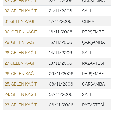
33. GELEN KAĞIT
22/11/2006
ÇARŞAMBA
32. GELEN KAĞIT
21/11/2006
SALI
31. GELEN KAĞIT
17/11/2006
CUMA
30. GELEN KAĞIT
16/11/2006
PERŞEMBE
29. GELEN KAĞIT
15/11/2006
ÇARŞAMBA
28. GELEN KAĞIT
14/11/2006
SALI
27. GELEN KAĞIT
13/11/2006
PAZARTESİ
26. GELEN KAĞIT
09/11/2006
PERŞEMBE
25. GELEN KAĞIT
08/11/2006
ÇARŞAMBA
24. GELEN KAĞIT
07/11/2006
SALI
23. GELEN KAĞIT
06/11/2006
PAZARTESİ