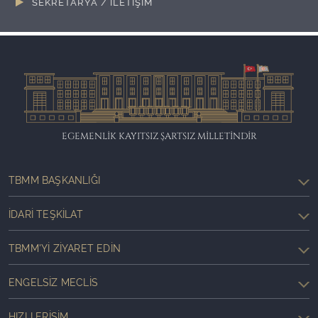
SEKRETARYA / İLETİŞİM
EGEMENLİK KAYITSIZ ŞARTSIZ MİLLETİNDİR
TBMM BAŞKANLIĞI
İDARI TEŞKILAT
TBMM'YI ZIYARET EDIN
ENGELSIZ MECLIS
HIZLI ERIŞIM