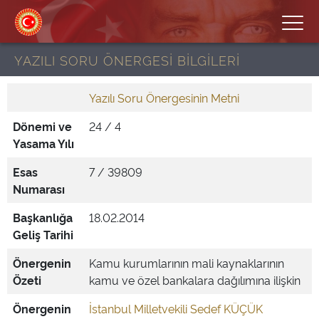
YAZILI SORU ÖNERGESİ BİLGİLERİ
Yazılı Soru Önergesinin Metni
Dönemi ve
24 / 4
Yasama Yılı
Esas
7 / 39809
Numarası
Başkanlığa
18.02.2014
Geliş Tarihi
Önergenin
Kamu kurumlarının mali kaynaklarının
Özeti
kamu ve özel bankalara dağılımına ilişkin
Önergenin
İstanbul Milletvekili Sedef KÜÇÜK