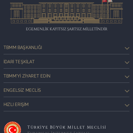
EGEMENLİK KAYITSIZ ŞARTSIZ MİLLETİNDİR
TBMM BAŞKANLIĞI
İDARI TEŞKILAT
TBMM'YI ZIYARET EDIN
ENGELSIZ MECLIS
HIZLI ERIŞIM
Türkiye Büyük Millet Meclisi