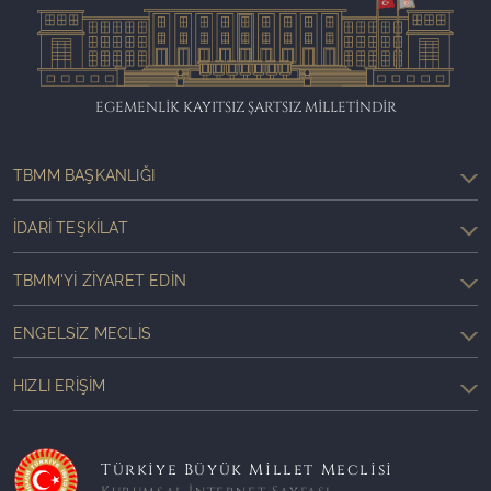
EGEMENLİK KAYITSIZ ŞARTSIZ MİLLETİNDİR
TBMM BAŞKANLIĞI
İDARI TEŞKILAT
TBMM'YI ZIYARET EDIN
ENGELSIZ MECLIS
HIZLI ERIŞIM
Türkiye Büyük Millet Meclisi