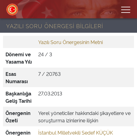
YAZILI SORU ÖNERGESİ BİLGİLERİ
Yazılı Soru Önergesinin Metni
Dönemi ve
24 / 3
Yasama Yılı
Esas
7 / 20763
Numarası
Başkanlığa
27.03.2013
Geliş Tarihi
Önergenin
Yerel yöneticiler hakkındaki şikayetlere ve
Özeti
soruşturma izinlerine ilişkin
Önergenin
İstanbul Milletvekili Sedef KÜÇÜK