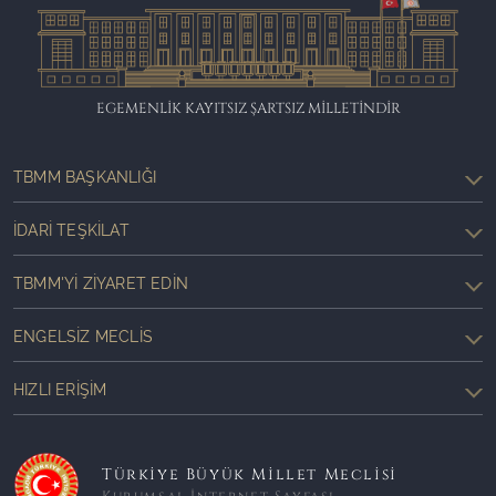
EGEMENLİK KAYITSIZ ŞARTSIZ MİLLETİNDİR
TBMM BAŞKANLIĞI
İDARI TEŞKILAT
TBMM'YI ZIYARET EDIN
ENGELSIZ MECLIS
HIZLI ERIŞIM
Türkiye Büyük Millet Meclisi