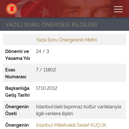
YAZILI SORU ÖNERGESİ BİLGİLERİ
Yazılı Soru Önergesinin Metni
Dönemi ve
24 / 3
Yasama Yılı
Esas
7 / 11802
Numarası
Başkanlığa
17.10.2012
Geliş Tarihi
Önergenin
İstanbul'daki taşınmaz kültür varlıklarıyla
Özeti
ilgili verilere ilişkin
Önergenin
İstanbul Milletvekili Sedef KÜÇÜK