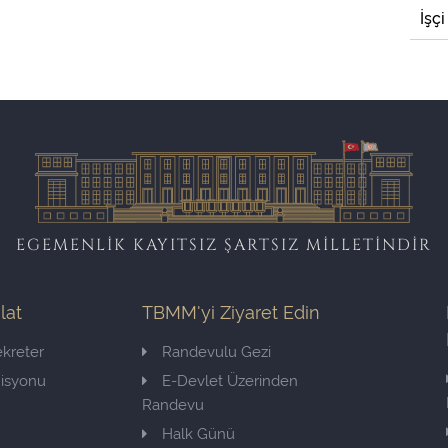
İşçi
EGEMENLİK KAYITSIZ ŞARTSIZ MİLLETİNDİR
ilat
TBMM'yi Ziyaret Edin
kreter
Randevulu Gezi
misyonu
E-Devlet Üzerinden
Randevu
Halk Günü