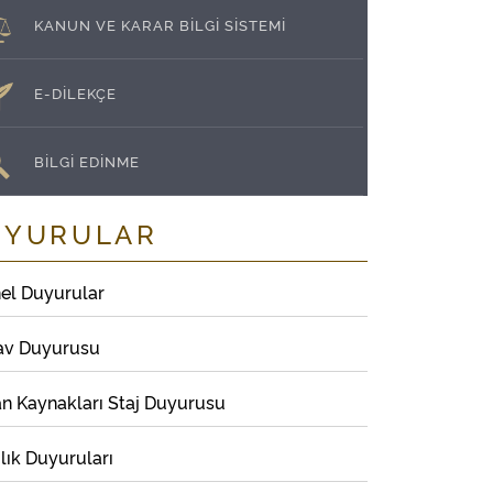
KANUN VE KARAR BİLGİ SİSTEMİ
E-DİLEKÇE
BİLGİ EDİNME
UYURULAR
el Duyurular
av Duyurusu
an Kaynakları Staj Duyurusu
lık Duyuruları