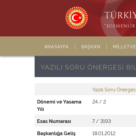
TÜRKİY
“EGEMENLİK 
ANASAYFA
BAŞKAN
MİLLETVE
YAZILI SORU ÖNERGESİ Bİ
Yazılı Soru Önerges
Dönemi ve Yasama
24 / 2
Yılı
Esas Numarası
7 / 3193
Başkanlığa Geliş
18.01.2012