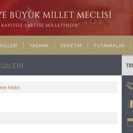
E BÜYÜK MİLLET MECLİSİ
KAYITSIZ ŞARTSIZ MİLLETİNDİR”
KİLLERİ
YASAMA
DENETİM
TUTANAKLAR
LGİLERİ
TB
inin Metni