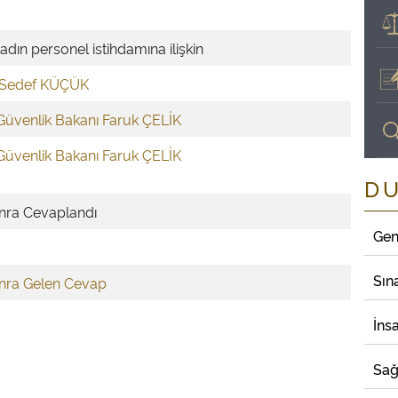
ın personel istihdamına ilişkin
li Sedef KÜÇÜK
Güvenlik Bakanı Faruk ÇELİK
Güvenlik Bakanı Faruk ÇELİK
D
onra Cevaplandı
Gen
Sın
onra Gelen Cevap
İns
Sağ