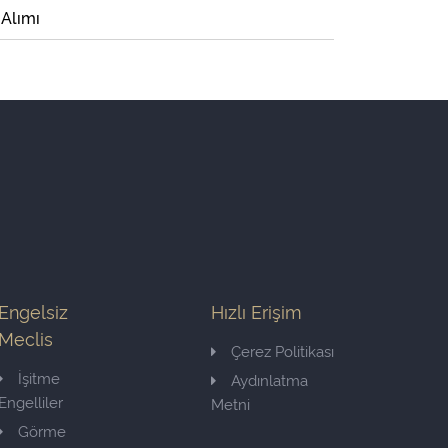
 Alımı
Engelsiz
Hızlı Erişim
Meclis
Çerez Politikası
İşitme
Aydınlatma
Engelliler
Metni
Görme