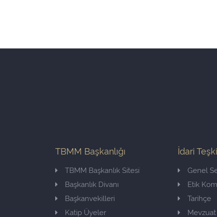
TBMM Başkanlığı
İdari Teşk
TBMM Başkanlık Sitesi
Genel Se
Başkanlık Divanı
Etik Ko
Başkanvekilleri
Tarihçe
Katip Üyeler
Mevzuat