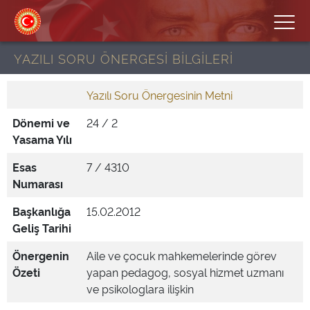
YAZILI SORU ÖNERGESİ BİLGİLERİ
Yazılı Soru Önergesinin Metni
Dönemi ve
24 / 2
Yasama Yılı
Esas
7 / 4310
Numarası
Başkanlığa
15.02.2012
Geliş Tarihi
Önergenin
Aile ve çocuk mahkemelerinde görev
Özeti
yapan pedagog, sosyal hizmet uzmanı
ve psikologlara ilişkin