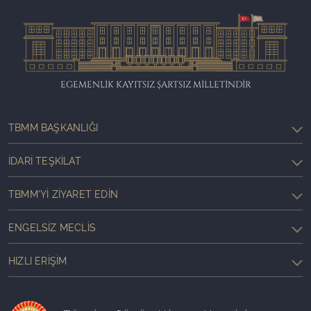
EGEMENLİK KAYITSIZ ŞARTSIZ MİLLETİNDİR
TBMM BAŞKANLIĞI
İDARI TEŞKILAT
TBMM'YI ZIYARET EDIN
ENGELSIZ MECLIS
HIZLI ERIŞIM