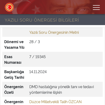
YAZILI SORU ÖNERGESİ BİLGİLERİ
Yazılı Soru Önergesinin Metni
Dönemi ve
28 / 3
Yasama Yılı
Esas
7 / 19345
Numarası
Başkanlığa
14.11.2024
Geliş Tarihi
Önergenin
DMD hastalığına yönelik tanı ve tedavi
Özeti
yöntemlerine ilişkin
Önergenin
Düzce Milletvekili Talih ÖZCAN