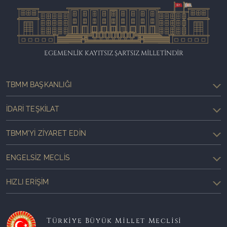
EGEMENLİK KAYITSIZ ŞARTSIZ MİLLETİNDİR
TBMM BAŞKANLIĞI
İDARI TEŞKILAT
TBMM'YI ZIYARET EDIN
ENGELSIZ MECLIS
HIZLI ERIŞIM
Türkiye Büyük Millet Meclisi