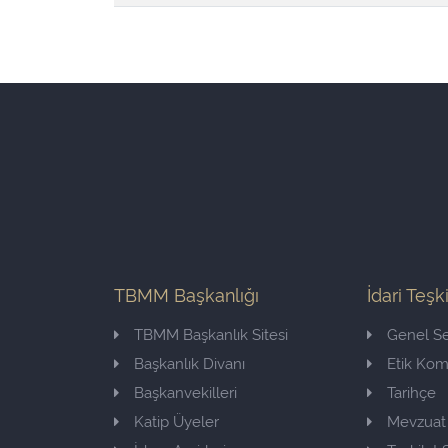
TBMM Başkanlığı
İdari Teşk
TBMM Başkanlık Sitesi
Genel Se
Başkanlık Divanı
Etik Ko
Başkanvekilleri
Tarihçe
Katip Üyeler
Mevzuat