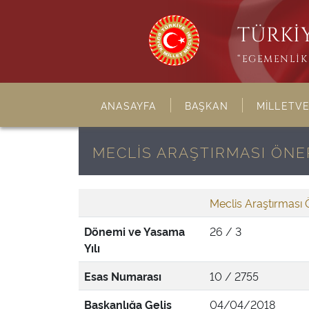
TÜRKİY
“EGEMENLİK 
ANASAYFA
BAŞKAN
MİLLETVE
MECLİS ARAŞTIRMASI ÖNER
Meclis Araştırması 
Dönemi ve Yasama
26 / 3
Yılı
Esas Numarası
10 / 2755
Başkanlığa Geliş
04/04/2018