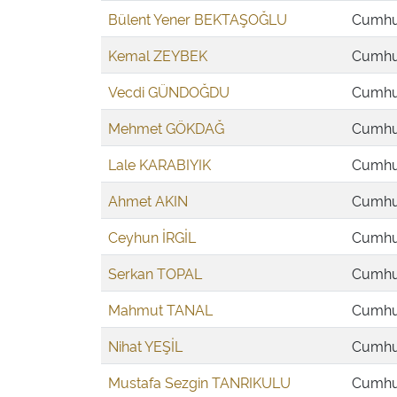
Bülent Yener BEKTAŞOĞLU
Cumhur
Kemal ZEYBEK
Cumhur
Vecdi GÜNDOĞDU
Cumhur
Mehmet GÖKDAĞ
Cumhur
Lale KARABIYIK
Cumhur
Ahmet AKIN
Cumhur
Ceyhun İRGİL
Cumhur
Serkan TOPAL
Cumhur
Mahmut TANAL
Cumhur
Nihat YEŞİL
Cumhur
Mustafa Sezgin TANRIKULU
Cumhur