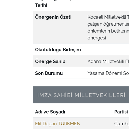
Tarihi
Önergenin Özeti
Kocaeli Milletvekili
çalışan öğretmenleri
önlemlerin belirlenm
önergesi
Okutulduğu Birleşim
Önerge Sahibi
Adana Milletvekili E
Son Durumu
Yasama Dönemi Son
İMZA SAHİBİ MİLLETVEKİLLERİ
Adı ve Soyadı
Partisi
Elif Doğan TÜRKMEN
Cumhur