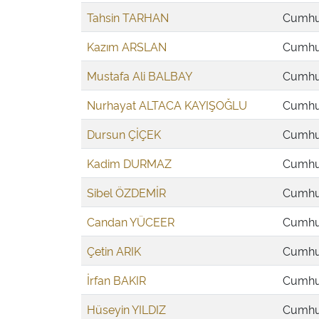
Tahsin TARHAN
Cumhur
Kazım ARSLAN
Cumhur
Mustafa Ali BALBAY
Cumhur
Nurhayat ALTACA KAYIŞOĞLU
Cumhur
Dursun ÇİÇEK
Cumhur
Kadim DURMAZ
Cumhur
Sibel ÖZDEMİR
Cumhur
Candan YÜCEER
Cumhur
Çetin ARIK
Cumhur
İrfan BAKIR
Cumhur
Hüseyin YILDIZ
Cumhur