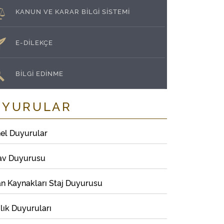
KANUN VE KARAR BİLGİ SİSTEMİ
E-DİLEKÇE
BİLGİ EDİNME
UYURULAR
el Duyurular
av Duyurusu
an Kaynakları Staj Duyurusu
lık Duyuruları