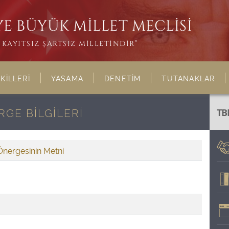
E BÜYÜK MİLLET MECLİSİ
KAYITSIZ ŞARTSIZ MİLLETİNDİR”
KİLLERİ
YASAMA
DENETİM
TUTANAKLAR
GE BİLGİLERİ
TB
Önergesinin Metni