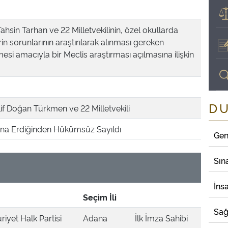
 Tahsin Tarhan ve 22 Milletvekilinin, özel okullarda
n sorunlarının araştırılarak alınması gereken
esi amacıyla bir Meclis araştırması açılmasına ilişkin
D
lif Doğan Türkmen ve 22 Milletvekili
a Erdiğinden Hükümsüz Sayıldı
Gen
Sın
İns
Seçim İli
Sağ
iyet Halk Partisi
Adana
İlk İmza Sahibi