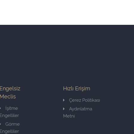
Engelsiz
Hızlı Erişim
Meclis
Çerez Politikası
İşitme
Aydınlatma
Engelliler
Metni
Görme
Engelliler