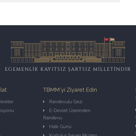
EGEMENLİK KAYITSIZ ŞARTSIZ MİLLETİNDİR
ilat
TBMM'yi Ziyaret Edin
kreter
Randevulu Gezi
misyonu
E-Devlet Üzerinden
Randevu
Halk Günü
Kurtuluş Savaşı Müzesi